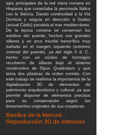
ejes principales de la red viaria romana en
Hispania que conectaba la península Itálica
con la Ibérica. Dando continuidad a la Vía
Domicia y seguía en dirección a Gades
(actual Cádiz) paralela al mar mediterráneo.
De la época romana se conservan los
estribos del puente, hechos con grandes
sillares y un arco triunfal honorífico muy
dañado en el margen izquierdo (extremo
oriental del puente), ya del siglo II d. C.,
hecho con un núcleo de hormigón
recubierto de sillares bajo el sistema
constructivo de Opus Quadratum y que
tenía dos pilastras de orden corintio. Con
este trabajo se reafirma la importancia de la
digitalización 3D de elementos de
patrimonio arquitectónico y cultural, ya que
permite disponer de elementos precisos
para su conservación según los
lineamientos originales de sus creadores.
Basílica de la Merced -
Reproducción 3D de interiores