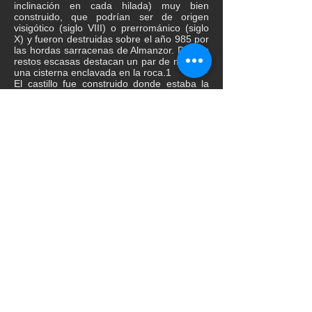
inclinación en cada hilada) muy bien
construido, que podrían ser de origen
visigótico (siglo VIII)​ o prerrománico (siglo
X)​ y fueron destruidas sobre el año 985 por
las hordas sarracenas de Almanzor. De sus
restos escasas destacan un par de muros y
una cisterna enclavada en la roca.1
El castillo fue construido donde estaba la
torre de Guadallo (mencionada en el año
998), a 155 metros de altura y en un lugar
bastante estratégico. Está situado en el
cerro más occidental del ramal que sale de
la colina de Can Ribes unido, y a muy poca
distancia, con el Puig de Olorda. Esta
situación hace que tenga una buena
perspectiva del curso del río Llobregat y de
la villa de Molins de Rey. Fue concedido a
los hospitalarios en el siglo XII según consta
en un documento de 1162 en lo que es
conocido como «Cidró». En 1202 era
propiedad de la Orden del Temple.
Digitalización antigua sidrería
Barcelona (Siglo XIX)
Digitalización de antigua sidrería ubicada en
la parte antigua de Barcelona (Ciutat Vella)