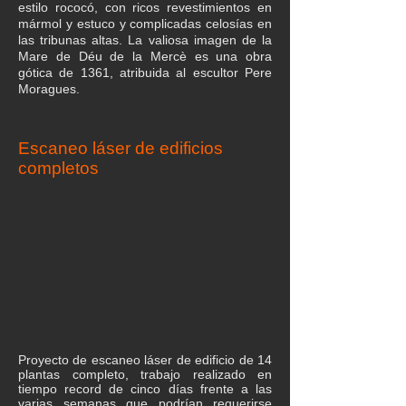
estilo rococó, con ricos revestimientos en
mármol y estuco y complicadas celosías en
las tribunas altas. La valiosa imagen de la
Mare de Déu de la Mercè es una obra
gótica de 1361, atribuida al escultor Pere
Moragues.
Escaneo láser de edificios
completos
Proyecto de escaneo láser de edificio de 14
plantas completo, trabajo realizado en
tiempo record de cinco días frente a las
varias semanas que podrían requerirse