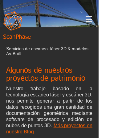
ScanPhase
Servicios de escaneo láser 3D & modelos
As-Built
Algunos de nuestros
proyectos de patrimonio
Nuestro trabajo basado en la
tecnología escaneo láser y escáner 3D,
nos permite generar a partir de los
datos recogidos una gran cantidad de
documentación geométrica mediante
software de procesado y
edición de
nubes de puntos 3D.
Más proyectos en
nuestro Blog