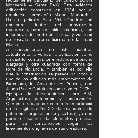
(actualmente parvulario del colegio Dolors
Monserdà – Santa Pau). Esta ecléctica
edificación construida en 1904 por el
arquitecto barcelonés Miquel Madorell i
Rius a petición Aleix Vidal-Quadras, se
encuadra dentro del movimiento
modernista, pero de estilo historicista, con
influencias del norte de Europa y voluntad
de rescatar el romanticismo de la Edad
Media.
A consecuencia de esto nosotros
actualmente la vemos la edificación como
un castillo, con una torre redonda de pincho
alargada y otra cuadrada con forma de
torre de vigilancia. Y también es por ello
que la construcción se parece un poco a
uno de los edificios más emblemáticos de
Barcelona, ​​la Casa de les Punxes, que
Josep Puig y Cadafalch construyó en 1905.
Ejemplo de documentación para BIM,
Arquitectura, patrimonio y conservación.
Con este trabajo se reafirma la importancia
de la digitalización 3D de elementos de
patrimonio arquitectónico y cultural, ya que
permite disponer de elementos precisos
para su conservación según los
lineamientos originales de sus creadores.