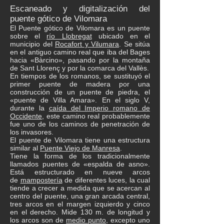
Escaneado y digitalización del
puente gótico de Vilomara
El Puente gótico de Vilomara es un puente
sobre el
río Llobregat
ubicado en el
municipio del
Rocafort y Vilumara
. Se sitúa
en el antiguo camino real que iba del Bages
hacia «Bàrcino», pasando por la montaña
de Sant Llorenç y por la comarca del Vallès.
En tiempos de los romanos, se sustituyó el
primer puente de madera por una
construcción de un puente de piedra, el
«puente de Villa Amara». En el siglo V,
durante la
caída del Imperio romano de
Occidente
, este camino real probablemente
fue uno de los caminos de penetración de
los invasores.
El puente de Vilomara tiene una estructura
similar al
Puente Viejo de Manresa
.
Tiene la forma de los tradicionalmente
llamados puentes de «espalda de asno».
Está estructurado en nueve arcos
de
mampostería
de diferentes luces, la cual
tiende a crecer a medida que se acercan al
centro del puente, una gran arcada central,
tres arcos en el margen izquierdo y cinco
en el derecho. Mide 130 m. de longitud y
los arcos son de
medio punto
, excepto uno