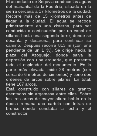
El acueducto de Segovia conduce las aguas
del manantial de la Fuenfría, situado en la
sierra cercana a 17 kilómetros de la ciudad.
Recorre más de 15 kilómetros antes de
llegar a la ciudad. El agua se recoge
primeramente en una cisterna, para ser
conducida a continuación por un canal de
sillares hasta una segunda torre, donde se
decanta y desarena, para continuar su
camino. Después recorre 813 m (con una
pendiente de un 1 %). Se dirige hacia la
plaza del Azoguejo, donde salva la
depresión con una arquería, que presenta
todo el esplendor del monumento. En la
parte más elevada mide 28 metros (con
cerca de 6 metros de cimientos) y tiene dos
órdenes de arcos sobre pilares. En total,
tiene 167 arcos.
Está construido con sillares de granito
asentados sin argamasa entre ellos. Sobre
los tres arcos de mayor altura había en la
época romana una cartela con letras de
bronce donde constaba la fecha y el
constructor.