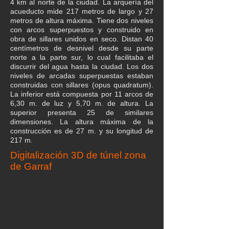
4 km al norte de la ciudad. La arquería del
acueducto mide 217 metros de largo y 27
metros de altura máxima. Tiene dos niveles
con arcos superpuestos y construido en
obra de sillares unidos en seco. Distan 40
centímetros de desnivel desde su parte
norte a la parte sur, lo cual facilitaba el
discurrir del agua hasta la ciudad. Los dos
niveles de arcadas superpuestas estaban
construidas con sillares (opus quadratum).
La inferior está compuesta por 11 arcos de
6,30 m. de luz y 5,70 m. de altura. La
superior presenta 25 de similares
dimensiones. La altura máxima de la
construcción es de 27 m. y su longitud de
217 m.
Digitalización 3D de túnel zona
de Garraf