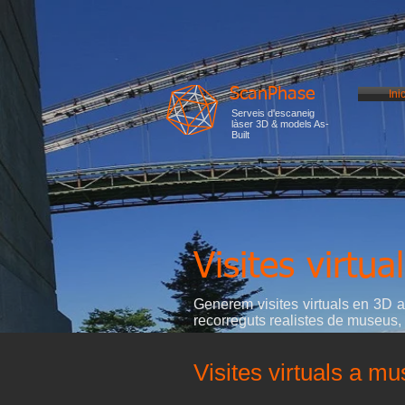
ScanPhase
Inic
Serveis d'escaneig
làser 3D & models As-
Built
Visites virtua
Generem visites virtuals en 3D am
recorreguts realistes de museus, ga
Visites virtuals a m