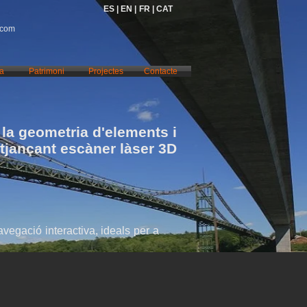
ES |
EN |
FR |
CAT
.com
ia
Patrimoni
Projectes
Contacte
la geometria d'elements i
itjançant escàner làser 3D
vegació interactiva, ideals per a