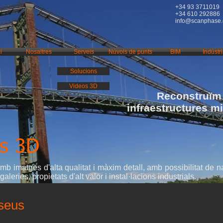
+34 93 3711019
+34 610 292886
info@scanphase
i
Nosaltres
Serveis
Núvols de punts
BIM
Indústr
Solucions
Videos 3D
Reconstruïm 
infraestructures m
ls 3D
b imatges d'alta qualitat i màxim detall, amb possibilitat de na
leries, propietats d'alt valor i instal·lacions industrials.
useus