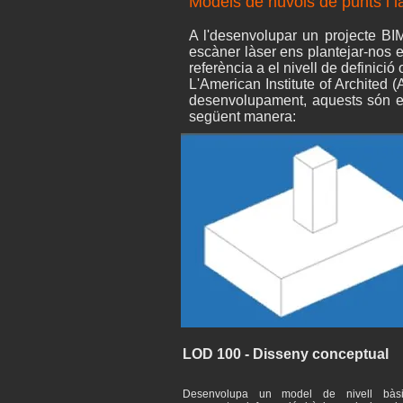
Models de núvols de punts i 
A l'desenvolupar un projecte BIM
escàner làser ens plantejar-nos e
referència a el nivell de definic
L'American Institute of Archited 
desenvolupament, aquests són el
següent manera:
LOD 100 - Disseny conceptual
Desenvolupa un model de nivell bàs