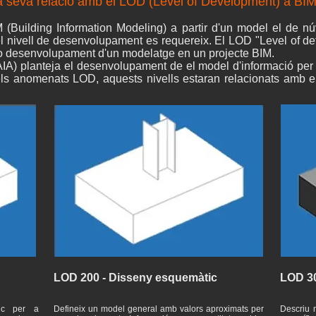
la seva relació amb el LOD (Level of Development) a BI
 (Building Information Modeling) a partir d'un model el de nú
l nivell de desenvolupament es requereix. El LOD "Level of det
ió o desenvolupament d'un modelatge en un projecte BIM.
(AIA) planteja el desenvolupament de el model d'informació per a
s anomenats LOD, aquests nivells estaran relacionats amb e
LOD 200 - Disseny esquemàtic
LOD 30
ic per a
Defineix un model general amb valors aproximats per
Descriu 