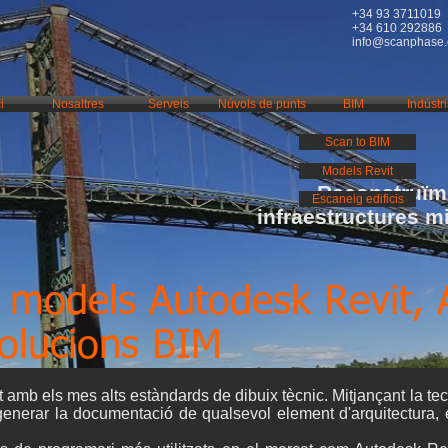
+34 93 3711019
+34 610 292886
info@scanphase
i
Nosaltres
Serveis
Núvols de punts
BIM
Indústr
Scan to BIM
Models Revit
Reconstruïm 
Escaneig edificis
infraestructures m
 models Autodesk Revit, A
solucions BIM
amb els mes alts estàndards de dibuix tècnic. Mitjançant la te
enerar la documentació de qualsevol element d'arquitectura, 