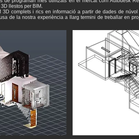
s de programari més utilitzats en el mercat com Autodesk Revi
 3D llestos per BIM.
D complets i rics en informació a partir de dades de núvol 
usa de la nostra experiència a llarg termini de treballar en p