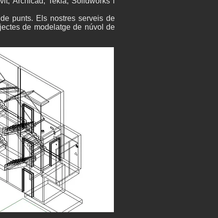
t, Archicad, Tekla, Solidworks i
de punts. Els nostres serveis de
rojectes de modelatge de núvol de