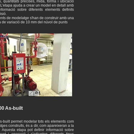
s, quantitats precises, mida, forma i ubicació
 L'etapa ajuda a crear un model en detall amb
informació sobre diferents elements definits
sió.
ents de modelatge s'han de construir amb una
a de variació de 10 mm del núvol de punts
0 As-built
s-built permet modelar tots els elements com
ges construïts, és a dir, com apareixeran a la
. Aquesta etapa pot definir informació sobre