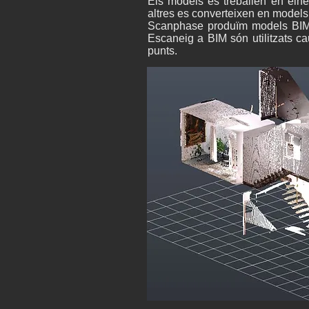
Els models es treballen en eine
altres es converteixen en models
Scanphase produïm models BIM 3
Escaneig a BIM són utilitzats ca
punts.