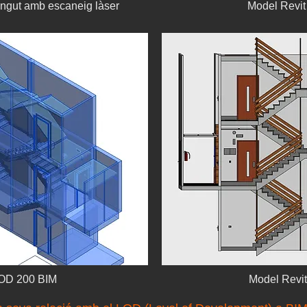
ingut amb escaneig làser
Model Revit
LOD 200 BIM
Model Revi