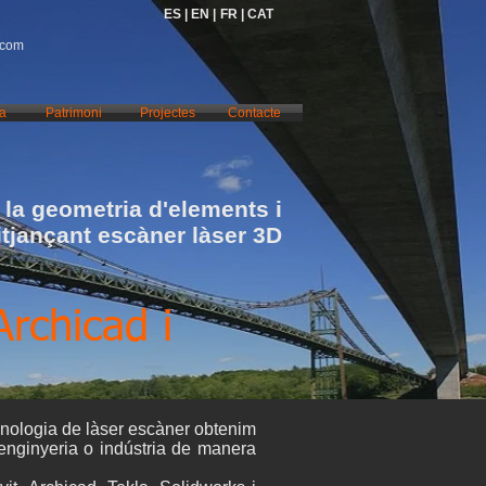
ES |
EN |
FR |
CAT
.com
ia
Patrimoni
Projectes
Contacte
la geometria d'elements i
itjançant escàner làser 3D
rchicad i
cnologia de làser escàner obtenim
enginyeria o indústria de manera