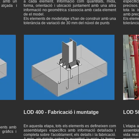
da amb un
a cada element. Informació com quantitats, mida,
específic
 alçada i
forma, orientació i ubicació juntament amb una altra
precisos.
informació no geomètrica s'associa amb cada element
tota la 
de el model.
amb preci
Els elements de modelatge s'han de construir amb una
Els elem
tolerància de variació de 30 mm del núvol de punts
tolerànci
LOD 400 - Fabricació i muntatge
LOD 50
En aquesta etapa, tots els elements es defineixen com
L'etapa a
ements amb
assemblatges específics amb informació detallada i
assemblat
 gràfics i
completa sobre l'acoblament, els detalls i la fabricació.
vida real