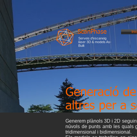
ScanPhase
Inic
Serveis d'escaneig
làser 3D & models As-
Built
Generació de
altres per a 
Generem plànols 3D i 2D seguint 
núvols de punts amb les quals g
tridimensional i bidimensional.