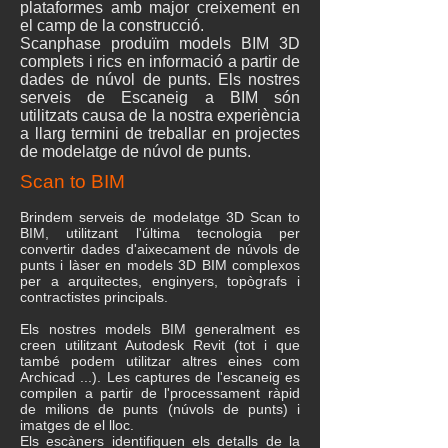
plataformes amb major creixement en
el camp de la construcció.
Scanphase produïm models BIM 3D
complets i rics en informació a partir de
dades de núvol de punts. Els nostres
serveis de Escaneig a BIM són
utilitzats causa de la nostra experiència
a llarg termini de treballar en projectes
de modelatge de núvol de punts.
Scan to BIM
Brindem serveis de modelatge 3D Scan to
BIM, utilitzant l'última tecnologia per
convertir dades d'aixecament de núvols de
punts i làser en models 3D BIM complexos
per a arquitectes, enginyers, topògrafs i
contractistes principals.
Els nostres models BIM generalment es
creen utilitzant Autodesk Revit (tot i que
també podem utilitzar altres eines com
Archicad ...). Les captures de l'escaneig es
compilen a partir de l'processament ràpid
de milions de punts (núvols de punts) i
imatges de el lloc.
Els escàners identifiquen els detalls de la