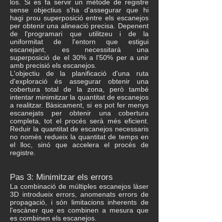
los. Si es fa servir un mètode de registre
sense objectius s'ha d'assegurar que hi
hagi prou superposició entre els escanejos
per obtenir una alineació precisa. Depenent
de l'programari que utilitzeu i de la
uniformitat de l'entorn que estigui
escanejant, es necessitarà una
superposició de el 30% a l'50% per a unir
amb precisió els escanejos.
L'objectiu de la planificació d'una ruta
d'exploració és assegurar obtenir una
cobertura total de la zona, però també
intentar minimitzar la quantitat de escanejos
a realitzar. Bàsicament, si es pot fer menys
escanejats per obtenir una cobertura
completa, tot el procés serà més eficient.
Reduir la quantitat de escanejos necessaris
no només redueix la quantitat de temps en
el lloc, sinó que accelera el procés de
registre.
Pas 3: Minimitzar els errors
La combinació de múltiples escanejos làser
3D introdueix errors, anomenats errors de
propagació, i són limitacions inherents de
l'escàner que es combinen a mesura que
es combinen els escanejos.