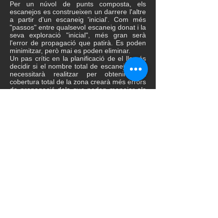
Per un núvol de punts composta, els
escanejos es construeixen un darrere l'altre
a partir d'un escaneig 'inicial'. Com més
"passos" entre qualsevol escaneig donat i la
seva exploració "inicial", més gran serà
l'error de propagació que patirà. Es poden
minimitzar, però mai es poden eliminar.
Un pas crític en la planificació de el lloc és
decidir si el nombre total de escanejos que
necessitarà realitzar per obtenir una
cobertura total de la zona crearà més errors
de propagació dels que poden manejar els
paràmetres de precisió de les
especificacions de treball.
La incertesa creix segons la següent
equació: (n1 * 2) 2 + (n 2 * 2) 2 ... = Error
total, on 'n' és la taxa d'error per a cada
exploració.
Per tant, si té un error d'escaneig de +/- 1
mm, s'agreujarà a +/- 4 mm per cada
escaneig addicional que s'allunyi de
l'escaneig "inicial". Si aquest nombre de
propagació d'error excedeix els paràmetres
per al projecte, haurà de construir una
quadrícula de el lloc, també coneguda com
un conjunt de "punts de control
d'aixecament" o "xarxa de control".
Una quadrícula de lloc és un conjunt