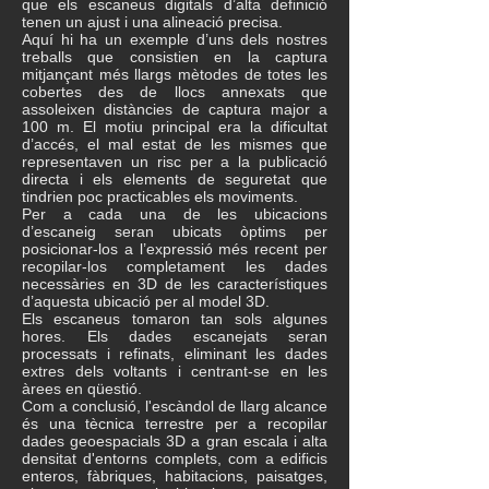
que els escaneus digitals d’alta definició
tenen un ajust i una alineació precisa.
Aquí hi ha un exemple d’uns dels nostres
treballs que consistien en la captura
mitjançant més llargs mètodes de totes les
cobertes des de llocs annexats que
assoleixen distàncies de captura major a
100 m. El motiu principal era la dificultat
d’accés, el mal estat de les mismes que
representaven un risc per a la publicació
directa i els elements de seguretat que
tindrien poc practicables els moviments.
Per a cada una de les ubicacions
d’escaneig seran ubicats òptims per
posicionar-los a l’expressió més recent per
recopilar-los completament les dades
necessàries en 3D de les característiques
d’aquesta ubicació per al model 3D.
Els escaneus tomaron tan sols algunes
hores. Els dades escanejats seran
processats i refinats, eliminant les dades
extres dels voltants i centrant-se en les
àrees en qüestió.
Com a conclusió, l'escàndol de llarg alcance
és una tècnica terrestre per a recopilar
dades geoespacials 3D a gran escala i alta
densitat d'entorns complets, com a edificis
enteros, fàbriques, habitacions, paisatges,