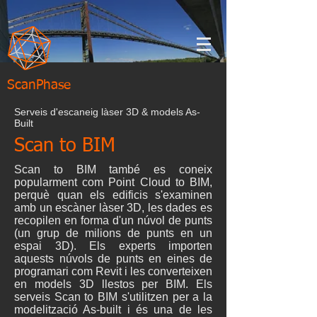
ScanPhase
Serveis d'escaneig làser 3D & models As-
Built
Scan to BIM
Scan to BIM també es coneix
popularment com Point Cloud to BIM,
perquè quan els edificis s'examinen
amb un escàner làser 3D, les dades es
recopilen en forma d'un núvol de punts
(un grup de milions de punts en un
espai 3D). Els experts importen
aquests núvols de punts en eines de
programari com Revit i les converteixen
en models 3D llestos per BIM. Els
serveis Scan to BIM s'utilitzen per a la
modelització As-built i és una de les