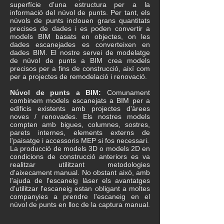
superfície d'una estructura per a la
informació del núvol de punts. Per tant, els
núvols de punts inclouen grans quantitats
precises de dades i es poden convertir a
models BIM basats en objectes, on les
dades escanejades es converteixen en
dades BIM. El nostre servei de modelatge
de núvol de punts a BIM crea models
precisos per a fins de construcció, així com
per a projectes de remodelació i renovació.
Núvol de punts a BIM:
Comunament
combinem models escanejats a BIM per a
edificis existents amb projectes d'àrees
noves / renovades. Els nostres models
compten amb bigues, columnes, sostres,
parets internes, elements externs de
l'paisatge i accessoris MEP si fos necessari.
La producció de models 3D o models 2D en
condicions de construcció anteriors es va
realitzar utilitzant metodologies
d'aixecament manual. No obstant això, amb
l'ajuda de l'escaneig làser els avantatges
d'utilitzar l'escaneig estan obligant a moltes
companyies a prendre l'escaneig en el
núvol de punts en lloc de la captura manual.