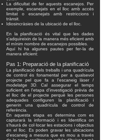
La dificultat de fer aquests escanejos. Per
exemple, escanejats en el lloc amb accés
limitat o escanejats amb restriccions i
trànsit.
Idiosincràsies de la ubicació de el lloc.
En la planificació és vital que les dades
s'adquireixin de la manera més eficient amb
el mínim nombre de escanejos possibles.
Aquí hi ha algunes pautes per fer-la de
manera eficient:
Pas 1: Preparació de la planificació
La planificació dels treballs i una quadrícula
de control és fonamental per a qualsevol
projecte pel que fa a l'escaneig làser /
modelatge 3D. Cal assegurar el temps
suficient en l'etapa d'investigació prèvia de
el lloc de el projecte perquè les persones
adequades configuren la planificació i
generin una quadrícula de control de
referència.
En aquesta etapa es determina com es
capturarà la informació i es Identifica on
s'haurà de col·locar les estacions i objectius
en el lloc. Es poden gravar les ubicacions
d'escaneig a mesura que es mou a través