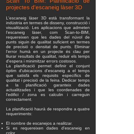
Scan To BIM: Planificació de
projectes d'escaneig làser 3D
L'escaneig làser 3D està transformant la
indústria en termes de disseny, construcció i
visualització. Les aplicacions que admeten
l'escaneig làser, com Scan-to-BIM,
requereixen que les dades del núvol de
punts siguin de qualitat suficient en termes
de precisió o densitat de punts. Eliminar
l'error humà en un projecte és clau per
lliurar resultats de qualitat, reduir els temps
d'espera i minimitzar errors costosos.
La planificació permet definir el conjunt
òptim d'ubicacions d'escaneig a el temps
que satisfà els requisits específics de
qualitat i precisió de la feina. Dedicar temps
a la planificació garanteix dades
actualitzades i que les coordenades de
l'edifici / zona es calculin i carreguin
correctament.
La planificació haurà de respondre a quatre
requeriments:
El nombre de escanejos a realitzar.
Si es requereixen dades d'escaneig en
color.