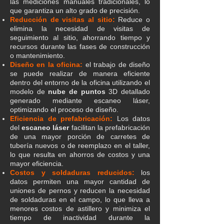
las mediciones manuales tradicionales, lo
que garantiza un alto grado de precisión.
Reducción de visitas al sitio:
Reduce o
elimina la necesidad de visitas de
seguimiento al sitio, ahorrando tiempo y
recursos durante las fases de construcción
o mantenimiento.
Diseño en la oficina:
el trabajo de diseño
se puede realizar de manera eficiente
dentro del entorno de la oficina utilizando el
modelo de
nube de puntos
3D detallado
generado mediante escaneo láser,
optimizando el proceso de diseño.
Eficiencia de prefabricación:
Los datos
del
escaneo láser
facilitan la prefabricación
de una mayor porción de carretes de
tubería nuevos o de reemplazo en el taller,
lo que resulta en ahorros de costos y una
mayor eficiencia.
Costos y soldaduras reducidos:
los
datos permiten una mayor cantidad de
uniones de pernos y reducen la necesidad
de soldaduras en el campo, lo que lleva a
menores costos de astillero y minimiza el
tiempo de inactividad durante la