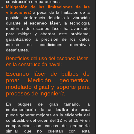
construcción o reparaciones.
Mitigación de las limitaciones de las
vibraciones:
a pesar de la limitación de la
posible interferencia debido a la vibración
durante el
escaneo láser
, la tecnología
moderna de escaneo láser ha avanzado
para mitigar y abordar este problema,
garantizando la precisión de los datos
incluso en condiciones operativas
desafiantes.
Beneficios del uso del escaneo láser
en la construcción naval
:
Escaneo láser de bulbos de
proa: Medición geométrica,
modelado digital y soporte para
procesos de ingeniería
En buques de gran tamaño, la
implementación de un
bulbo de proa
puede generar mejoras en la eficiencia del
combustible del orden del 12 % al 15 % en
comparación con cascos de geometría
similar que no cuentan con esta