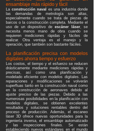
ensamblaje más rápido y fácil
La
construcción naval
es una industria donde
las demandas de metrología son altas,
especialmente cuando se trata de piezas de
barcos o la construcción completa. Mediante el
uso de un dispositivo de
escáner láser
, se
necesita menos mano de obra cuando se
requieren mediciones rápidas y fáciles de
realizar. Otra ventaja es el manejo y la
operación, que también son bastante fáciles.
La planificación precisa con modelos
digitales ahorra tiempo y esfuerzo
Los costos, el tiempo y el esfuerzo se reducen
drásticamente mediante mediciones rápidas y
precisas, así como una planificación y
modelado eficiente con modelos digitales. Las
reparaciones y modificaciones se volverán
superfluas tanto en la construcción naval como
en la construcción de aeronaves debido al
ajuste preciso de las piezas. Debido a las
numerosas posibilidades en la planificación con
modelos digitales, se obtienen excelentes
resultados y soluciones rentables dentro del
proceso de producción. Además, el escaneo
láser 3D ofrece nuevas oportunidades para la
ingeniería inversa, el ensamblaje automatizado
y las inspecciones finales. Se están
estableciendo nuevos estándares en el mundo