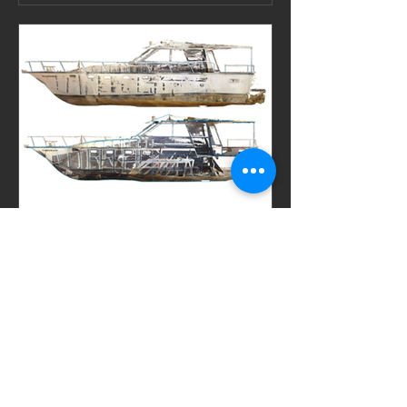
este es el autor
29 jul 2025
Use of laser scanning in
yachts / decks / hulls /
interiors
Scanphase collaborates closely with
naval companies and field specialists,
offering top-tier services to yatch