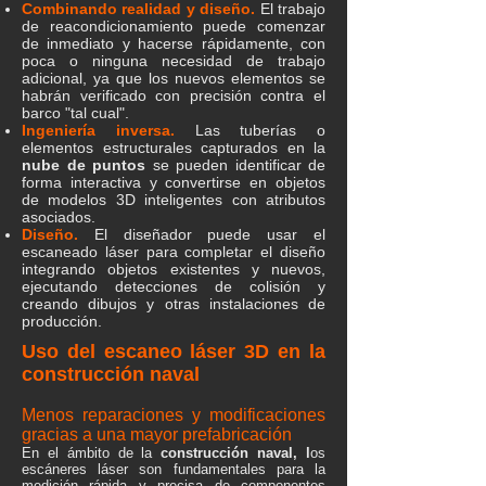
Combinando realidad y diseño.
El trabajo
de reacondicionamiento puede comenzar
de inmediato y hacerse rápidamente, con
poca o ninguna necesidad de trabajo
adicional, ya que los nuevos elementos se
habrán verificado con precisión contra el
barco "tal cual".
Ingeniería inversa.
Las tuberías o
elementos estructurales capturados en la
nube de puntos
se pueden identificar de
forma interactiva y convertirse en objetos
de modelos 3D inteligentes con atributos
asociados.
Diseño.
El diseñador puede usar el
escaneado láser para completar el diseño
integrando objetos existentes y nuevos,
ejecutando detecciones de colisión y
creando dibujos y otras instalaciones de
producción.
Uso del escaneo láser 3D en la
construcción naval
Menos reparaciones y modificaciones
gracias a una mayor prefabricación
En el ámbito de la
construcción naval, l
os
escáneres láser son fundamentales para la
medición rápida y precisa de componentes