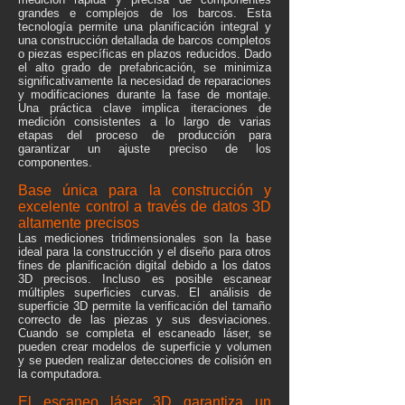
grandes e complejos de los barcos. Esta
tecnología permite una planificación integral y
una construcción detallada de barcos completos
o piezas específicas en plazos reducidos. Dado
el alto grado de prefabricación, se minimiza
significativamente la necesidad de reparaciones
y modificaciones durante la fase de montaje.
Una práctica clave implica iteraciones de
medición consistentes a lo largo de varias
etapas del proceso de producción para
garantizar un ajuste preciso de los
componentes.
Base única para la construcción y
excelente control a través de datos 3D
altamente precisos
Las mediciones tridimensionales son la base
ideal para la construcción y el diseño para otros
fines de planificación digital debido a los datos
3D precisos. Incluso es posible escanear
múltiples superficies curvas. El análisis de
superficie 3D permite la verificación del tamaño
correcto de las piezas y sus desviaciones.
Cuando se completa el escaneado láser, se
pueden crear modelos de superficie y volumen
y se pueden realizar detecciones de colisión en
la computadora.
El escaneo láser 3D garantiza un