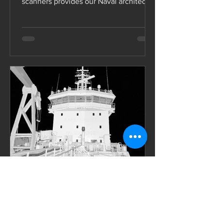
scanners provides our Naval architects
and Structural...
este es el autor
29 dic 2023
Marine industry 3D laser