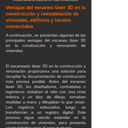
Modelado detallado de instalaciones MEP a partir de nube de puntos
Ventajas del escaneo láser 3D en la
construcción y remodelación de
viviendas, edificios y locales
comerciales
​A continuación, se presentan algunas de las
principales ventajas del escaneo láser 3D
en la construcción y renovación de
viviendas:
El escaneado láser 3D en la construcción y
renovación proporciona una solución para
recopilar la documentación de construcción
más precisa posible. Antes del escaneo
láser 3D, los diseñadores, contratistas o
ingenieros visitaban el sitio con una cinta
métrica y un bloc de dibujo, tomaban
medidas a mano y dibujaban lo que veían.
Los registros esbozados luego se
transferirían a un registro digital. Este
proceso sigue siendo estándar en la
construcción de viviendas, pero presenta
oportunidades para el error humano.