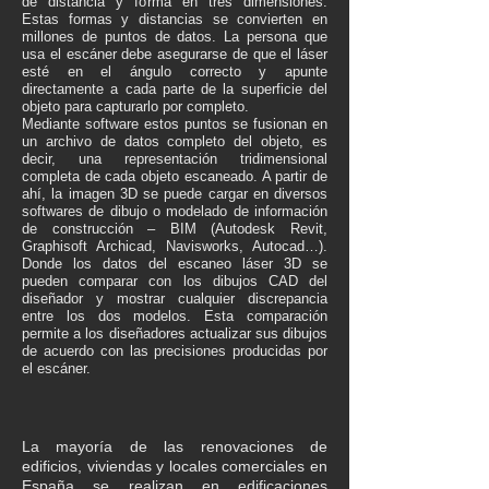
de distancia y forma en tres dimensiones.
Estas formas y distancias se convierten en
millones de puntos de datos. La persona que
usa el escáner debe asegurarse de que el láser
esté en el ángulo correcto y apunte
directamente a cada parte de la superficie del
objeto para capturarlo por completo.
Mediante software estos puntos se fusionan en
un archivo de datos completo del objeto, es
decir, una representación tridimensional
completa de cada objeto escaneado. A partir de
ahí, la imagen 3D se puede cargar en diversos
softwares de dibujo o modelado de información
de construcción – BIM (Autodesk Revit,
Graphisoft Archicad, Navisworks, Autocad…).
Donde los datos del escaneo láser 3D se
pueden comparar con los dibujos CAD del
diseñador y mostrar cualquier discrepancia
entre los dos modelos. Esta comparación
permite a los diseñadores actualizar sus dibujos
de acuerdo con las precisiones producidas por
el escáner.
La mayoría de las renovaciones de
edificios, viviendas y locales comerciales en
España se realizan en edificaciones