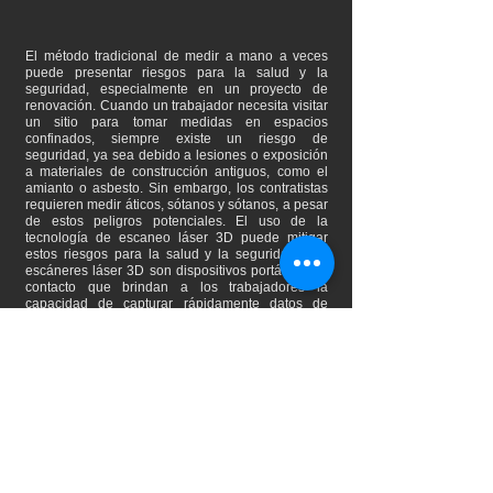
El método tradicional de medir a mano a veces
puede presentar riesgos para la salud y la
seguridad, especialmente en un proyecto de
renovación. Cuando un trabajador necesita visitar
un sitio para tomar medidas en espacios
confinados, siempre existe un riesgo de
seguridad, ya sea debido a lesiones o exposición
a materiales de construcción antiguos, como el
amianto o asbesto. Sin embargo, los contratistas
requieren medir áticos, sótanos y sótanos, a pesar
de estos peligros potenciales. El uso de la
tecnología de escaneo láser 3D puede mitigar
estos riesgos para la salud y la seguridad. Los
escáneres láser 3D son dispositivos portátiles sin
contacto que brindan a los trabajadores la
capacidad de capturar rápidamente datos de
construcción en estos espacios confinados, lo que
reduce su exposición y el tiempo que pasan en
estos entornos peligrosos.
Además, el escaneado láser 3D puede capturar
con precisión datos de espacios de difícil acceso,
como techos altos o conductos elevados. Esta
capacidad elimina la necesidad de que los
trabajadores usen escaleras o pasen mucho
tiempo en las alturas.