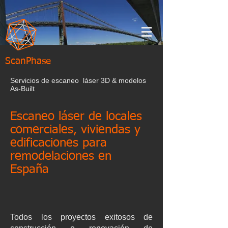
ScanPhase
Servicios de escaneo láser 3D & modelos
As-Built
Escaneo láser de locales
comerciales, viviendas y
edificaciones para
remodelaciones en
España
Todos los proyectos exitosos de