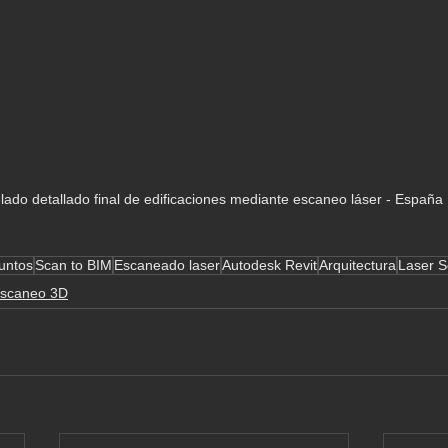
ado detallado final de edificaciones mediante escaneo láser - España
untos
Scan to BIM
Escaneado laser
Autodesk Revit
Arquitectura
Laser S
scaneo 3D