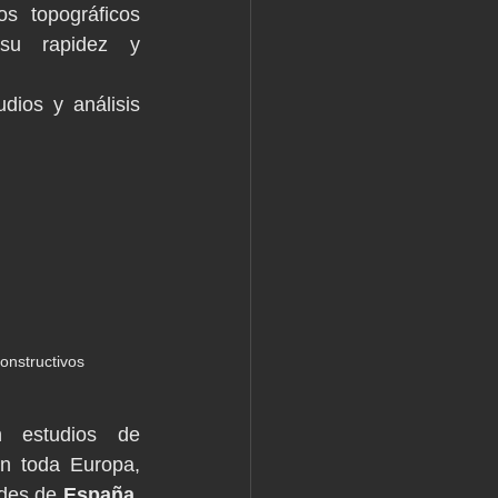
s topográficos 
su rapidez y 
dios y análisis 
onstructivos
 estudios de 
en toda Europa, 
des de 
España,