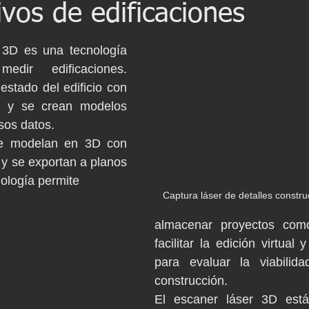
ivos de edificaciones
iería Inversa
BWTS
Naval scanning
 3D es una tecnología 
dir edificaciones. 
Barcelona
Escaneo laser
Escaneado láser
estado del edificio con 
 y se crean modelos 
sos datos.
BIM
Proyecto patrimonio
Lser scanning
Yacht
se modelan en 3D con 
 y se exportan a planos 
nología permite 
Captura láser de detalles constru
almacenar proyectos com
facilitar la edición virtual 
para evaluar la viabilid
construcción.
El escaner láser 3D está