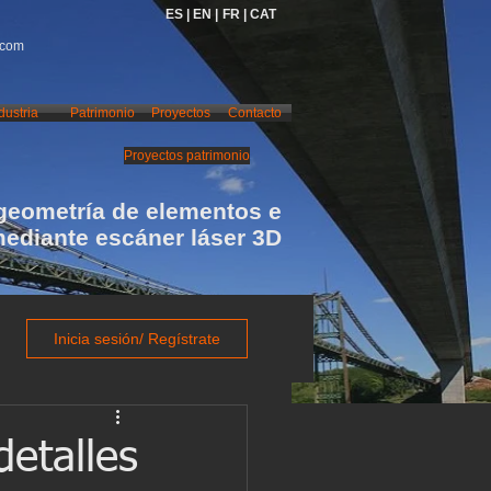
ES |
EN |
FR |
CAT
.com
dustria
Patrimonio
Proyectos
Contacto
Proyectos patrimonio
geometría de elementos e
mediante escáner láser 3D
Inicia sesión/ Regístrate
etalles