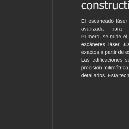
construct
Patrimonio
Ingenieria
Ingen
El escaneado láser
avanzada para me
Marine laser scanning
Pointcloud
Primero, se mide el 
escáneres láser 3D
exactos a partir de e
English
Industria
Proyecto 
Las edificaciones 
precisión milimétrica
detallados. Esta tec
Revit
Archicad