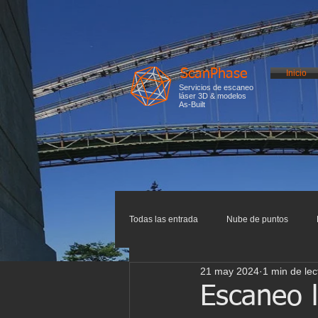
ScanPhase
Inicio
Servicios de escaneo
láser 3D & modelos
As-Built
Todas las entrada
Nube de puntos
21 may 2024
1 min de lec
Impresión 3D
Escaneo 3D
I
Escaneo l