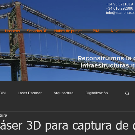
+34 93 3711019
+34 610 292886
info@scanphase
Nosotros
Servicios 3D
Nubes de puntos
BIM
Naval
In
Reconstruimos la 
infraestructuras 
BIM
Laser Escaner
Arquitectura
Digitalización
tura
nfraestructuras
Restauración
Conservación
áser 3D para captura de d