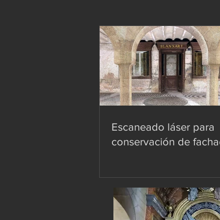
Escaneado láser para
conservación de facha
patrimonio, arquitectur
industria (Scan To BIM)