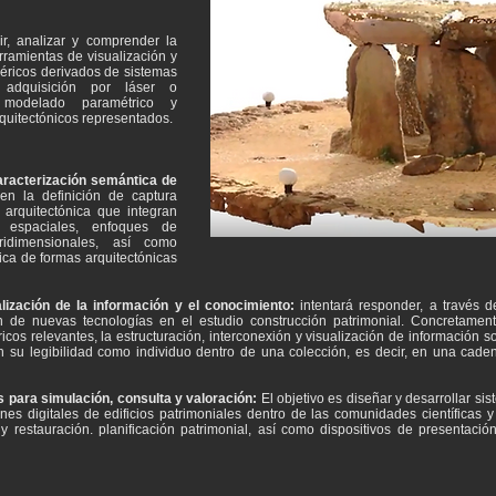
ir, analizar y comprender la
rramientas de visualización y
éricos derivados de sistemas
a adquisición por láser o
e modelado paramétrico y
rquitectónicos representados.
caracterización semántica de
en la definición de captura
arquitectónica que integran
 espaciales, enfoques de
ridimensionales, así como
ica de formas arquitectónicas
alización de la información y el conocimiento:
intentará responder, a través de
 de nuevas tecnologías en el estudio construcción patrimonial. Concretamente, 
cos relevantes, la estructuración, interconexión y visualización de información so
 en su legibilidad como individuo dentro de una colección, es decir, en una cad
s para simulación, consulta y valoración:
El objetivo es diseñar y desarrollar si
nes digitales de edificios patrimoniales dentro de las comunidades científicas 
 restauración. planificación patrimonial, así como dispositivos de presentación