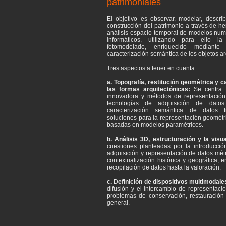
patrimoniales
El objetivo es observar, modelar, describ
construcción del patrimonio a través de he
análisis espacio-temporal de modelos num
informáticos, utilizando para ello l
fotomodelado, enriquecido mediant
caracterización semántica de los objetos a
Tres aspectos a tener en cuenta:
a. Topografía, restitución geométrica y 
las formas arquitectónicas:
Se centra 
innovadora y métodos de representación 
tecnologías de adquisición de datos
caracterización semántica de datos t
soluciones para la representación geométr
basadas en modelos paramétricos.
b. Análisis 3D, estructuración y la visu
cuestiones planteadas por la introducción
adquisición y representación de datos métri
contextualización histórica y geográfica,
recopilación de datos hasta la valoración.
c. Definición de dispositivos multimodale
difusión y el intercambio de representacio
problemas de conservación, restauración y
general.