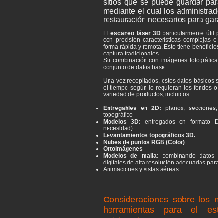
sitios que se puede guardar par
mediante el cual los administrad
restauración necesarios para garan
El
escaneo láser 3D
particularmente útil
con precisión características complejas e
forma rápida y remota. Esto tiene beneficio
captura tradicionales.
Su combinación con imágenes fotográfica
conjunto de datos base.
Una vez recopilados, estos datos básicos s
el tiempo según lo requieran los fondos o
variedad de productos, incluidos:
Entregables en 2D:
planos, secciones,
topográfico
Modelos 3D:
entregados en formato 
necesidad).
Levantamientos topográficos 3D.
Nubes de puntos RGB (Color)
Ortoimágenes
Modelos de malla:
combinando datos 
digitales de alta resolución adecuadas par
Animaciones y vistas aéreas.
Consideraciones sobre los 
herramientas para el est