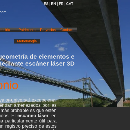
ES |
EN |
FR |
CAT
.com
dustria
Patrimonio
Proyectos
Contacto
Metodología
geometría de elementos e
mediante escáner láser 3D
onio
valor universal excepcional
ncuentran amenazados por las
lo más probable es que estén
idos. El
escaneo láser
, en
a particularmente útil para
un registro preciso de estos