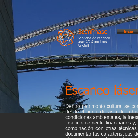
ScanPhase
Inicio
Servicios de escaneo
láser 3D & modelos
As-Built
Escaneo láse
Dentro patrimonio cultural se c
desde el punto de vista de la hi
condiciones ambientales, la inest
insuficientemente financiados y
combinación con otras técnicas 
documentar las características d