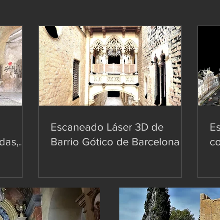
Escaneado Láser 3D de
Es
das,
Barrio Gótico de Barcelona -
co
a e
Puente del Obispo