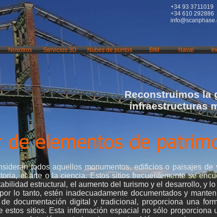
+34 93 3711019
+34 610 292886
info@scanphase
Nosotros
Servicios 3D
Nubes de puntos
BIM
Naval
In
Reconstruimos la 
infraestructuras 
r de elementos de patrim
onsideran todos aquellos monumentos, edificios o paisajes de 
storia, el arte o la ciencia. Estos sitios frecuentemente se e
abilidad estructural, el aumento del turismo y el desarrollo, y 
, por lo tanto, estén inadecuadamente documentados y manten
de documentación digital y tradicional, proporciona una form
e estos sitios. Esta información espacial no sólo proporciona 