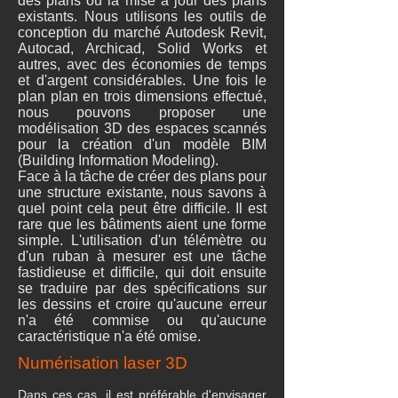
des plans ou la mise à jour des plans
existants. Nous utilisons les outils de
conception du marché Autodesk Revit,
Autocad, Archicad, Solid Works et
autres, avec des économies de temps
et d'argent considérables. Une fois le
plan plan en trois dimensions effectué,
nous pouvons proposer une
modélisation 3D des espaces scannés
pour la création d'un modèle BIM
(Building Information Modeling).
Face à la tâche de créer des plans pour
une structure existante, nous savons à
quel point cela peut être difficile. Il est
rare que les bâtiments aient une forme
simple. L'utilisation d'un télémètre ou
d'un ruban à mesurer est une tâche
fastidieuse et difficile, qui doit ensuite
se traduire par des spécifications sur
les dessins et croire qu'aucune erreur
n'a été commise ou qu'aucune
caractéristique n'a été omise.
Numérisation laser 3D
Dans ces cas, il est préférable d'envisager