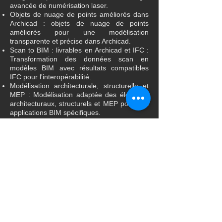
avancée de numérisation laser.
Objets de nuage de points améliorés dans
Archicad : objets de nuage de points
améliorés pour une modélisation
transparente et précise dans Archicad.
Scan to BIM : livrables en Archicad et IFC :
Transformation des données scan en
modèles BIM avec résultats compatibles
IFC pour l'interopérabilité.
Modélisation architecturale, structurelle et
MEP : Modélisation adaptée des éléments
architecturaux, structurels et MEP pour des
applications BIM spécifiques.
Assurance qualité des modèles Archicad
(AQ) : contrôles de qualité rigoureux sur les
modèles Archicad pour garantir l'exactitude
et la conformité.
Audits de modèles openBIM (contrôle
qualité) : audits de contrôle qualité détaillés
sur les modèles openBIM pour maintenir
des normes élevées.
Tests d'interopérabilité : garantir une
intégration transparente entre différentes
plates-formes et outils BIM.
Développement de modèles Archicad :