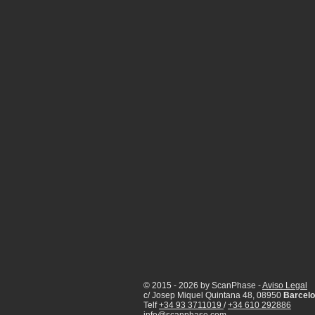
Infraestructuras
Restauración
Ingenieria
Ingeniería Inversa
Marine laser scanning
Pointcloud
Escaneado láser
English
Ind
Proyecto patrimonio
Lser scanning
© 2015 - 2026 by ScanPhase -
Aviso Legal
c/ Josep Miquel Quintana 48, 08950
Barcelo
Archicad
Telf
+34 93 3711019
/
+34 610 292886