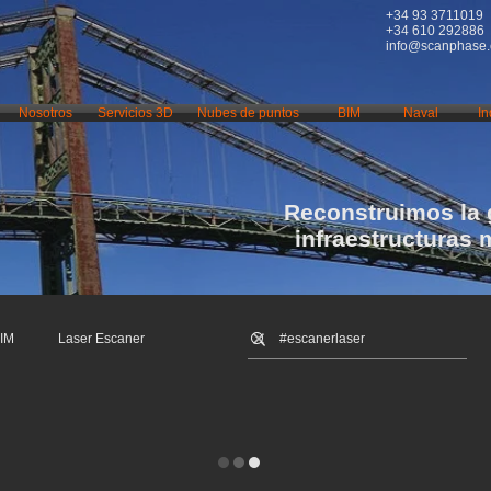
+34 93 3711019
+34 610 292886
info@scanphase
Nosotros
Servicios 3D
Nubes de puntos
BIM
Naval
In
Reconstruimos la 
infraestructuras 
IM
Laser Escaner
mpresión 3D
Escaneo 3D