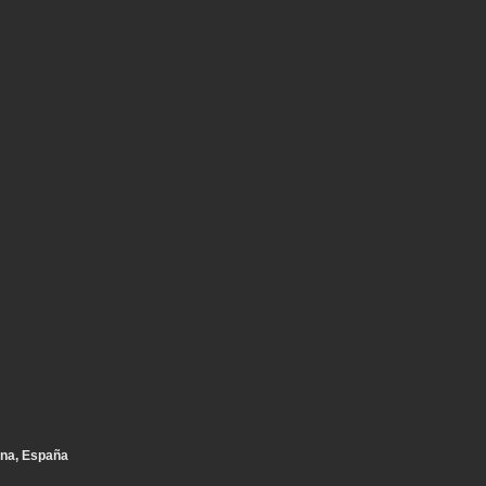
Conservación
Patrimonio
BWTS
Naval scanning
Barcelona
Escaneo laser
ustria
Proyecto BIM
Yacht
Revit
na, España