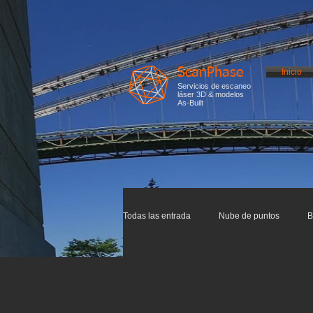
ScanPhase
Inicio
Servicios de escaneo
láser 3D & modelos
As-Built
Todas las entrada
Nube de puntos
B
Arquitectura
Digitalización
I