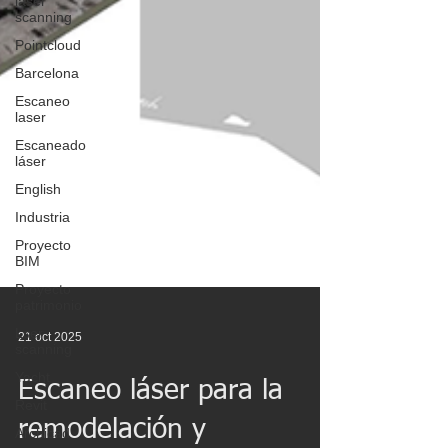
laser
scanning
Pointcloud
Barcelona
Escaneo
laser
Escaneado
láser
English
Industria
Proyecto
BIM
Proyecto
patrimonio
Lser
scanning
21 oct 2025
Yacht
Revit
Escaneo láser para la
Archicad