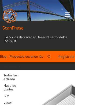
ScanPhase
Servicios de escaneo láser 3D & modelos
As-Built
Regístrate
Blog - Proyectos escaneo láser España
Archicad
Todas las
entrada
Nube de
puntos
BIM
Laser