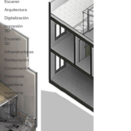
Escaner
Arquitectura
Digitalización
Impresión
3D
Escaneo
3D
Infraestructuras
Restauración
Conservación
Patrimonio
Ingenieria
Ingeniería
Inversa
BWTS
Naval
scanning
Marine