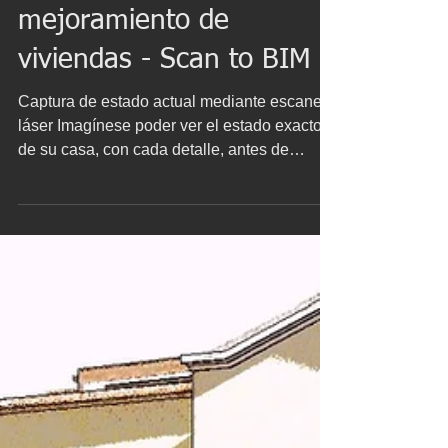
remodelación y
mejoramiento de
viviendas - Scan to BIM
Captura de estado actual mediante escaneo
láser Imagínese poder ver el estado exacto
de su casa, con cada detalle, antes de
empezar a planificar la remodelación. La
tecnología de escaneo láser 3D permite
precisamente eso: capturar su vivienda con
un nivel de detalle extremo. Nuestros
servicios transforman la realidad de su hogar
en datos digitales precisos, cambiando las
conjeturas por certezas absolutas en su
proyecto de mejora. Si no está familiarizado
con esta tecnología,