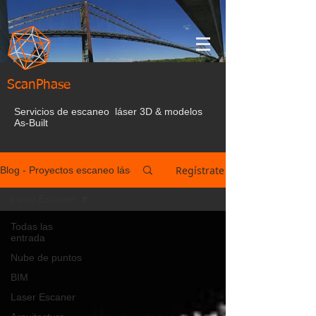
ScanPhase
Servicios de escaneo láser 3D & modelos
As-Built
Regístrate
Blog - Proyectos escaneo láser España
Laser Escaner
Todas las
entrada
Nube de puntos
BIM
Laser Escaner