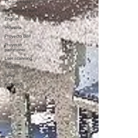
Escaneo laser
Escaneado láser
English
Industria
Proyecto BIM
Proyecto
patrimonio
Lser scanning
Yacht
Revit
Archicad