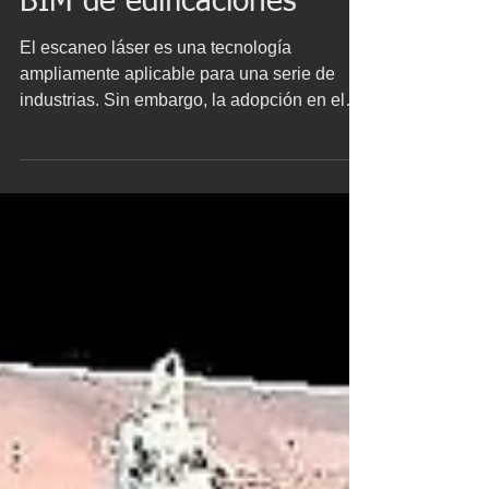
BIM de edificaciones
El escaneo láser es una tecnología
ampliamente aplicable para una serie de
industrias. Sin embargo, la adopción en el
sector de la arquitectura, ingeniería y
construcción es comparativamente incipiente
y aún no se han aprovechado plenamente
los beneficios potenciales durante la
ejecución de proyectos y para las
operaciones y el mantenimiento de los
activos existentes. Con el aumento de los
avances tecnológicos de escaneo láser 3D y
el BIM, la industria de la arquitectura, ing