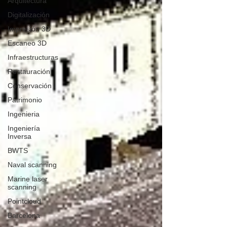
Arquitectura
Digitalización
Impresión 3D
Escaneo 3D
Infraestructuras
Restauración
Conservación
Patrimonio
Ingenieria
Ingeniería
Inversa
BWTS
Naval scanning
Marine laser
scanning
Pointcloud
Barcelona