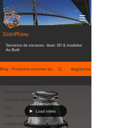
ScanPhase
Servicios de escaneo láser 3D & modelos
As-Built
Regístrate
Blog - Proyectos escaneo láser España
Todas las entrada
Todas las entrada
Nube de puntos
BIM
Load video
Laser Escaner
Arquitectura