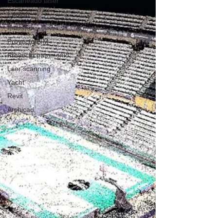
Escaneado láser
English
Industria
Proyecto BIM
Proyecto patrimonio
Lser scanning
Yacht
Revit
Archicad