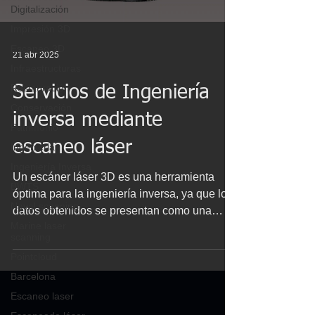
Digitalización
Impresión 3D
Escaneo 3D
21 abr 2025
Infraestructuras
Restauración
Servicios de Ingeniería
Conservación
inversa mediante
Patrimonio
escaneo láser
Ingenieria
Ingeniería Inversa
Un escáner láser 3D es una herramienta
BWTS
óptima para la ingeniería inversa, ya que los
Naval scanning
datos obtenidos se presentan como una
Marine laser
nube de puntos, que representa una imagen
scanning
tridimensional del objeto escaneado. Esto
Pointcloud
facilita la creación de conjuntos virtuales,
Barcelona
permitiendo detectar superposiciones y
comprobar ajustes entre piezas.
Escaneo laser