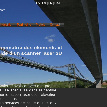
ES |
EN |
FR |
CAT
.com
Industrie
Patrimoine
Projets
Contact
géométrie des éléments et
'aide d'un scanner laser 3D
ntiers navals à livrer des projets
i se spécialise dans la capture
numérisation laser et en élévation
structions.
es services de haute qualité aux