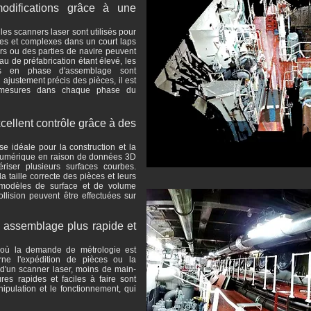
odifications grâce à une
les scanners laser sont utilisés pour
es et complexes dans un court laps
ers ou des parties de navire peuvent
eau de préfabrication étant élevé, les
ces en phase d'assemblage sont
ajustement précis des pièces, il est
s mesures dans chaque phase du
cellent contrôle grâce à des
e idéale pour la construction et la
n numérique en raison de données 3D
iser plusieurs surfaces courbes.
a taille correcte des pièces et leurs
s modèles de surface et de volume
llision peuvent être effectuées sur
n assemblage plus rapide et
e où la demande de métrologie est
rne l'expédition de pièces ou la
n d'un scanner laser, moins de main-
es rapides et faciles à faire sont
ipulation et le fonctionnement, qui