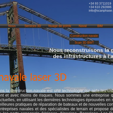
+34 93 3711019
+34 610 292886
info@scanphase
Nous
Services 3D
Nuage de points
Naval
BIM
Construction navale
Scan 3D BWT
Nous reconstruisons la 
des infrastructures à l
navale laser 3D
ans la construction navale est une technologie qui aide les cha
ent et avec moins de risques. Nous sommes une entreprise qu
actuelles, en utilisant les dernières technologies éprouvées en 
eilleures pratiques de réparation de bateaux et de nouvelles con
reprises navales et des spécialistes de terrain et propose d