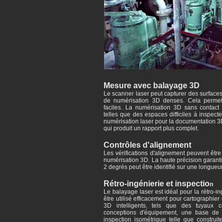
Mesure avec balayage 3D
Le scanner laser peut capturer des surfac
de numérisation 3D denses. Cela permet
faciles. La numérisation 3D sans contact 
telles que des espaces difficiles à inspec
numérisation laser pour la documentation 3
qui produit un rapport plus complet.
Contrôles d'alignement
Les vérifications d'alignement peuvent être
numérisation 3D. La haute précision garan
2 degrés peut être identifié sur une longueu
Rétro-ingénierie et inspectio
n
Le balayage laser est idéal pour la rétro-i
être utilisé efficacement pour cartographier
3D intelligents, tels que des tuyaux co
conceptions d'équipement, une base de d
inspection isométrique telle que construit