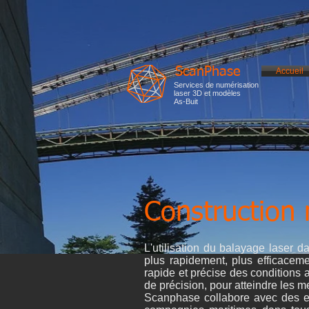
ScanPhase
Accueil
Services de numérisation
laser 3D et modèles
As-Buit
Construction 
L'utilisation du balayage laser d
plus rapidement, plus efficacem
rapide et précise des conditions 
de précision, pour atteindre les m
Scanphase collabore avec des ent