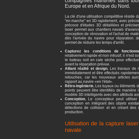
compagnies maritimes dans tous 
Europe et en Afrique du Nord.
La clé d'une utilisation compétitive réside d
"en marche" en 3D rapidement, avec précisio
précoce d'études 3D détaillées et précis
laser permet aux chantiers navals d'avancer
conception de rénovation et l'achat de mat
dès l'arrivée du navire pour réparation. de
permet de réduire les temps d'arrêt.
Capturez les conditions de fonctionn
relativement rapide et non intrusif, il n'est
le bateau soit en cale sèche pour effectuer
avant la réparation prévue.
Alliant réalité et design.
Les travaux de 
immédiatement et être effectués rapidemen
retouches, car les nouveaux articles auro
rapport au navire «en l'état».
Rétro-ingénierie.
Les tuyaux ou éléments st
points peuvent être identifiés de manière i
modèle 3D intelligents avec des attributs as
Conception.
Le concepteur peut utiliser 
conception en intégrant des objets exist
détections de collision et en créant des d
production.
Utilisation de la capture lase
navale