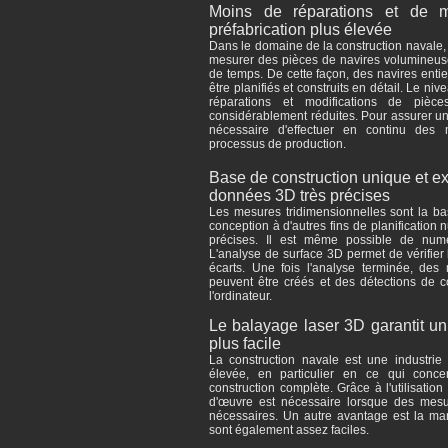
Moins de réparations et de m
préfabrication plus élevée
Dans le domaine de la construction navale, 
mesurer des pièces de navires volumineus
de temps. De cette façon, des navires enti
être planifiés et construits en détail. Le niv
réparations et modifications de piè
considérablement réduites. Pour assurer un 
nécessaire d'effectuer en continu de
processus de production.
Base de construction unique et ex
données 3D très précises
Les mesures tridimensionnelles sont la bas
conception à d'autres fins de planificatio
précises. Il est même possible de numér
L'analyse de surface 3D permet de vérifier l
écarts. Une fois l'analyse terminée, de
peuvent être créés et des détections de co
l'ordinateur.
Le balayage laser 3D garantit u
plus facile
La construction navale est une industri
élevée, en particulier en ce qui conce
construction complète. Grâce à l'utilisatio
d'œuvre est nécessaire lorsque des mesur
nécessaires. Un autre avantage est la man
sont également assez faciles.