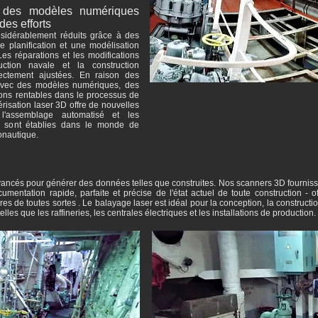
c des modèles numériques
es efforts
onsidérablement réduits grâce à des
e planification et une modélisation
s réparations et les modifications
uction navale et la construction
ectement ajustées. En raison des
 avec des modèles numériques, des
ions rentables dans le processus de
risation laser 3D offre de nouvelles
, l'assemblage automatisé et les
s sont établies dans le monde de
onautique.
ancés pour générer des données telles que construites. Nos scanners 3D fournisse
umentation rapide, parfaite et précise de l'état actuel de toute construction - of
es de toutes sortes . Le balayage laser est idéal pour la conception, la construction
elles que les raffineries, les centrales électriques et les installations de production.