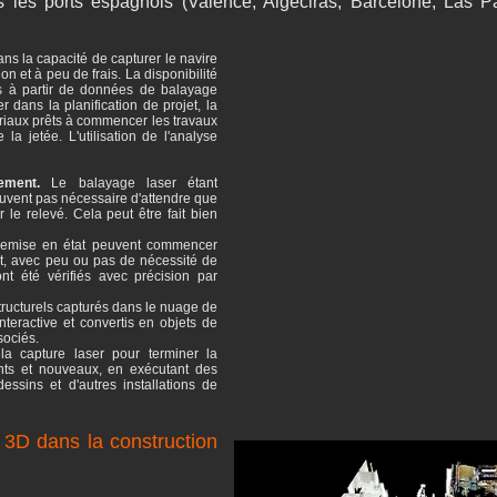
les ports espagnols (Valence, Algeciras, Barcelone, Las Pal
ans la capacité de capturer le navire
n et à peu de frais. La disponibilité
es à partir de données de balayage
 dans la planification de projet, la
ériaux prêts à commencer les travaux
 la jetée. L'utilisation de l'analyse
ement.
Le balayage laser étant
 souvent pas nécessaire d'attendre que
 le relevé. Cela peut être fait bien
remise en état peuvent commencer
t, avec peu ou pas de nécessité de
nt été vérifiés avec précision par
ructurels capturés dans le nuage de
nteractive et convertis en objets de
sociés.
la capture laser pour terminer la
ants et nouveaux, en exécutant des
essins et d'autres installations de
r 3D dans la construction