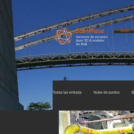
ScanPhase
Inicio
Servicios de escaneo
láser 3D & modelos
As-Built
Todas las entrada
Nube de puntos
B
Impresión 3D
Escaneo 3D
In