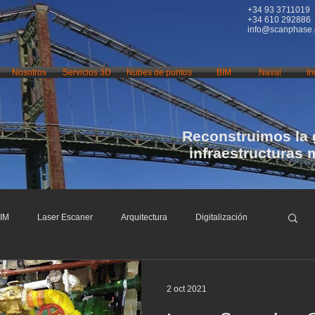
+34 93 3711019
+34 610 292886
info@scanphase
Nosotros
Servicios 3D
Nubes de puntos
BIM
Naval
In
Reconstruimos la 
infraestructuras 
IM
Laser Escaner
Arquitectura
Digitalización
fraestructuras
Restauración
Conservación
2 oct 2021