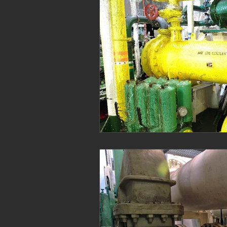
Patrimonio
Ingenieria
Ingeni
Marine laser scanning
Pointcloud
English
Industria
Proyecto B
Revit
Archicad