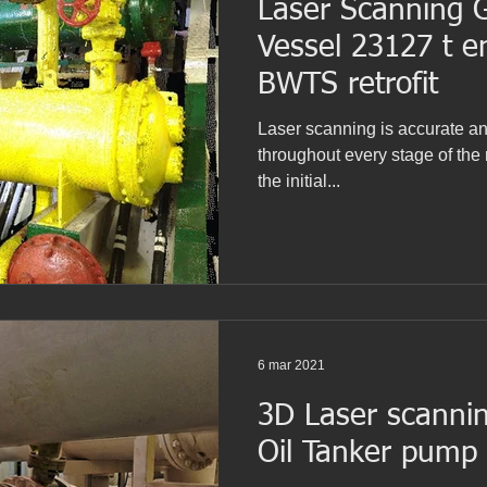
Laser Scanning 
ería Inversa
BWTS
Naval scanning
Vessel 23127 t e
BWTS retrofit
Barcelona
Escaneo laser
Escaneado láser
Laser scanning is accurate a
throughout every stage of the r
the initial...
IM
Proyecto patrimonio
Lser scanning
Yacht
6 mar 2021
3D Laser scannin
Oil Tanker pump 