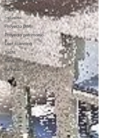
Escaneado láser
English
Industria
Proyecto BIM
Proyecto patrimonio
Lser scanning
Yacht
Revit
Archicad