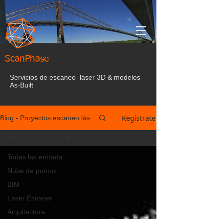
ScanPhase
Servicios de escaneo láser 3D & modelos
As-Built
Regístrate
Blog - Proyectos escaneo láser España
Todas las entrada
Todas las entrada
Nube de puntos
BIM
Laser Escaner
Arquitectura