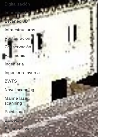
Digitalización
Impresión 3D
Escaneo 3D
Infraestructuras
Restauración
Conservación
Patrimonio
Ingenieria
Ingeniería Inversa
BWTS
Naval scanning
Marine laser
scanning
Pointcloud
Barcelona
Escaneo laser