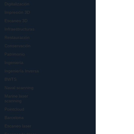
Digitalización
Impresión 3D
Escaneo 3D
Infraestructuras
Restauración
Conservación
Patrimonio
Ingenieria
Ingeniería Inversa
BWTS
Naval scanning
Marine laser
scanning
Pointcloud
Barcelona
Escaneo laser