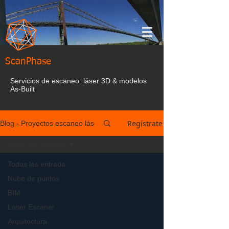
ScanPhase
Servicios de escaneo láser 3D & modelos
As-Built
Regístrate
Blog - Proyectos escaneo láser España
Todas las entrada
Todas las entrada
Nube de puntos
BIM
Laser Escaner
Arquitectura