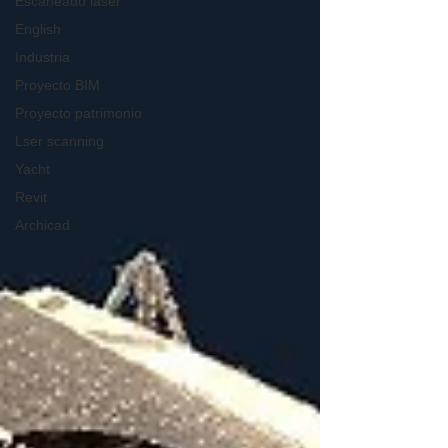
Escaneado láser
English
Industria
Proyecto BIM
Proyecto patrimonio
Lser scanning
Yacht
Revit
Archicad