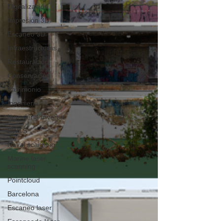
Digitalización
Impresión 3D
Escaneo 3D
Infraestructuras
Restauración
Conservación
Patrimonio
Ingenieria
Ingeniería Inversa
BWTS
Naval scanning
Marine laser
scanning
Pointcloud
Barcelona
Escaneo laser