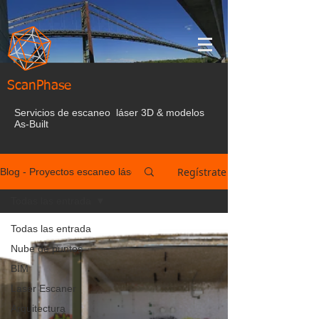
ScanPhase
Servicios de escaneo láser 3D & modelos
As-Built
Regístrate
Blog - Proyectos escaneo láser España
Todas las entrada
Todas las entrada
Nube de puntos
BIM
Laser Escaner
Arquitectura