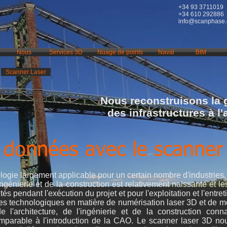
+34 93 3711019
+34 610 292886
info@scanphase
Nous
Services 3D
Nuage de points
Naval
BIM
Scanner Laser
Nous reconstruisons la 
des infrastructures à l
 données avec le scanner
logie largement applicable pour un certain nombre d'industries
'ingénierie et de la construction est relativement naissante et l
s pendant l'exécution du projet et pour l'exploitation et l'entreti
s technologiques en matière de numérisation laser 3D et de mo
de l'architecture, de l'ingénierie et de la construction conn
omparable à l'introduction de la CAO. Le scanner laser 3D n