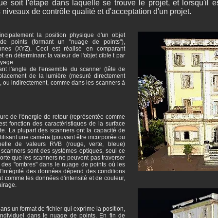
 soit l'étape dans laquelle se trouve le projet, et lorsqu'il e
niveaux de contrôle qualité et d'acceptation d'un projet.
ncipalement la position physique d'un objet
de points (formant un "nuage de points"),
nnes (XYZ). Ceci est réalisé en comparant
t en déterminant la valeur de l'objet cible t par
ayage.
nt l'angle de l'ensemble du scanner (tête de
éplacement de la lumière (mesuré directement
 ou indirectement, comme dans les scanners à
re de l'énergie de retour (représentée comme
 est fonction des caractéristiques de la surface
te. La plupart des scanners ont la capacité de
tilisant une caméra (pouvant être incorporée ou
helle de valeurs RVB (rouge, verte, bleue)
 scanners sont des systèmes optiques, seul ce
 sorte que les scanners ne peuvent pas traverser
nt des "ombres" dans le nuage de points où les
 l'intégrité des données dépend des conditions
out comme les données d'intensité et de couleur,
airage.
ns un format de fichier qui exprime la position,
 individuel dans le nuage de points. En fin de