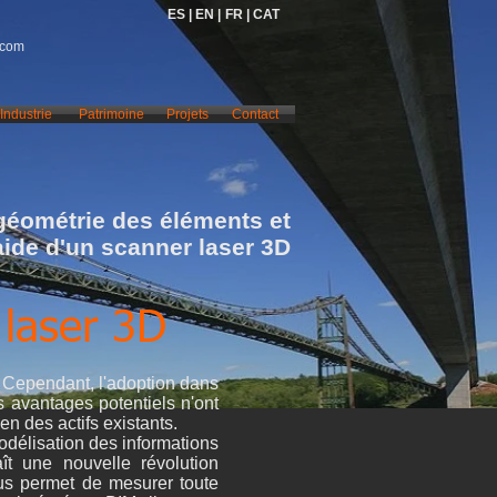
ES |
EN |
FR |
CAT
.com
Industrie
Patrimoine
Projets
Contact
géométrie des éléments et
'aide d'un scanner laser 3D
 laser 3D
. Cependant, l'adoption dans
es avantages potentiels n'ont
en des actifs existants.
délisation des informations
aît une nouvelle révolution
ous permet de mesurer toute