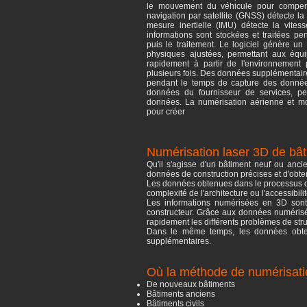
le mouvement du véhicule pour compe
navigation par satellite (GNSS) détecte la
mesure inertielle (IMU) détecte la vitess
informations sont stockées et traitées p
puis le traitement. Le logiciel génère un
physiques ajustées, permettant aux équ
rapidement à partir de l'environnement 
plusieurs fois. Des données supplémentair
pendant le temps de capture des données
données du fournisseur de services, pe
données. La numérisation aérienne et mo
pour créer
Numérisation laser 3D de bât
Qu'il s'agisse d'un bâtiment neuf ou ancie
données de construction précises et d'obteni
Les données obtenues dans le processus de 
complexité de l'architecture ou l'accessibili
Les informations numérisées en 3D sont p
constructeur. Grâce aux données numérisée
rapidement les différents problèmes de str
Dans le même temps, les données obten
supplémentaires.
Où la méthode de numérisati
De nouveaux bâtiments
Bâtiments anciens
Bâtiments civils