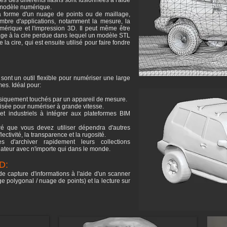
s des différents flashs sont fusionnées à l'aide
modèle numérique.
a forme d'un nuage de points ou de maillage,
ombre d'applications, notamment la mesure, la
numérique et l'impression 3D. Il peut même être
lage à la cire perdue dans lequel un modèle STL
la cire, qui est ensuite utilisé pour faire fondre
sont un outil flexible pour numériser une large
mes. Idéal pour:
hysiquement touchés par un appareil de mesure.
isée pour numériser à grande vitesse.
t industriels à intégrer aux plateformes BIM
é que vous devez utiliser dépendra d'autres
lectivité, la transparence et la rugosité.
 d'archiver rapidement leurs collections
nateur avec n'importe qui dans le monde.
D:
e capture d'informations à l'aide d'un scanner
e polygonal / nuage de points) et la lecture sur