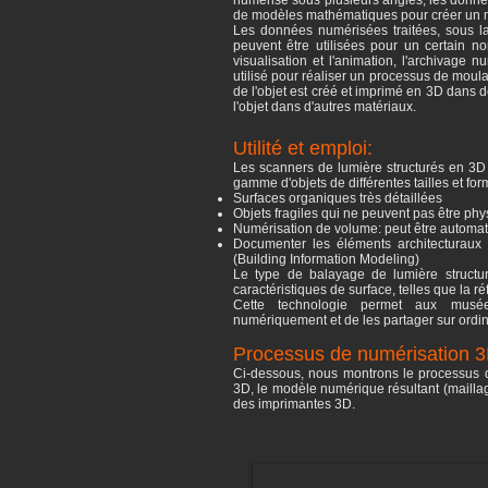
numérisé sous plusieurs angles, les donnée
de modèles mathématiques pour créer un 
Les données numérisées traitées, sous l
peuvent être utilisées pour un certain n
visualisation et l'animation, l'archivage 
utilisé pour réaliser un processus de mou
de l'objet est créé et imprimé en 3D dans de 
l'objet dans d'autres matériaux.
Utilité et emploi:
Les scanners de lumière structurés en 3D 
gamme d'objets de différentes tailles et for
Surfaces organiques très détaillées
Objets fragiles qui ne peuvent pas être p
Numérisation de volume: peut être automat
Documenter les éléments architecturaux e
(Building Information Modeling)
Le type de balayage de lumière structur
caractéristiques de surface, telles que la réf
Cette technologie permet aux musées
numériquement et de les partager sur ordi
Processus de numérisation 3
Ci-dessous, nous montrons le processus d
3D, le modèle numérique résultant (maillag
des imprimantes 3D.