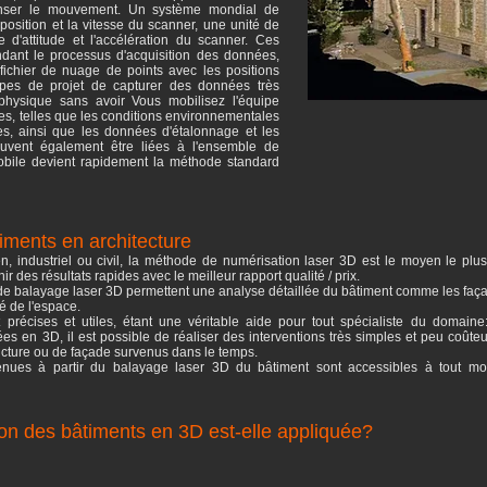
nser le mouvement. Un système mondial de
 position et la vitesse du scanner, une unité de
e d'attitude et l'accélération du scanner. Ces
endant le processus d'acquisition des données,
 fichier de nuage de points avec les positions
ipes de projet de capturer des données très
physique sans avoir Vous mobilisez l'équipe
es, telles que les conditions environnementales
, ainsi que les données d'étalonnage et les
uvent également être liées à l'ensemble de
bile devient rapidement la méthode standard
iments en architecture
n, industriel ou civil, la méthode de numérisation laser 3D est le moyen le plus
r des résultats rapides avec le meilleur rapport qualité / prix.
balayage laser 3D permettent une analyse détaillée du bâtiment comme les façades
té de l'espace.
récises et utiles, étant une véritable aide pour tout spécialiste du domaine:
s en 3D, il est possible de réaliser des interventions très simples et peu coûte
ucture ou de façade survenus dans le temps.
ues à partir du balayage laser 3D du bâtiment sont accessibles à tout mom
on des bâtiments en 3D est-elle appliquée?