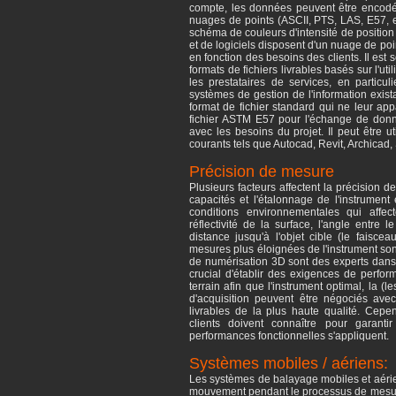
compte, les données peuvent être encodée
nuages ​​de points (ASCII, PTS, LAS, E57, et
schéma de couleurs d'intensité de position
et de logiciels disposent d'un nuage de poin
en fonction des besoins des clients. Il est 
formats de fichiers livrables basés sur l'u
les prestataires de services, en particu
systèmes de gestion de l'information exista
format de fichier standard qui ne leur app
fichier ASTM E57 pour l'échange de donné
avec les besoins du projet. Il peut être ut
courants tels que Autocad, Revit, Archicad, 
Précision de mesure
Plusieurs facteurs affectent la précision
capacités et l'étalonnage de l'instrument
conditions environnementales qui affec
réflectivité de la surface, l'angle entre 
distance jusqu'à l'objet cible (le faisce
mesures plus éloignées de l'instrument son
de numérisation 3D sont des experts dans l
crucial d'établir des exigences de perform
terrain afin que l'instrument optimal, la (l
d'acquisition peuvent être négociés avec
livrables de la plus haute qualité. Cepe
clients doivent connaître pour garan
performances fonctionnelles s'appliquent.
Systèmes mobiles / aériens:
Les systèmes de balayage mobiles et aérie
mouvement pendant le processus de mesur