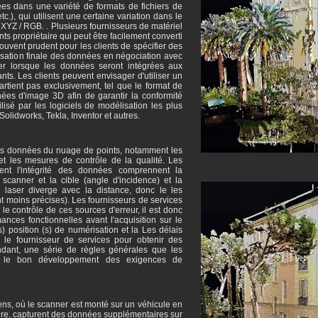
s dans une variété de formats de fichiers de
c.), qui utilisent une certaine variation dans le
 XYZ / RGB. . Plusieurs fournisseurs de matériel
ts propriétaire qui peut être facilement converti
souvent prudent pour les clients de spécifier des
tilisation finale des données en négociation avec
lier lorsque les données seront intégrées aux
nts. Les clients peuvent envisager d'utiliser un
artient pas exclusivement, tel que le format de
es d'image 3D afin de garantir la conformité
ilisé par les logiciels de modélisation les plus
Solidworks, Tekla, Inventor et autres.
 des données du nuage de points, notamment les
 et les mesures de contrôle de la qualité. Les
tent l'intégrité des données comprennent la
le scanner et la cible (angle d'incidence) et la
au laser diverge avec la distance, donc le les
t moins précises). Les fournisseurs de services
e contrôle de ces sources d'erreur, il est donc
ances fonctionnelles avant l'acquisition sur le
es) position (s) de numérisation et la Les délais
 le fournisseur de services pour obtenir des
ndant, une série de règles générales que les
tir le bon développement des exigences de
ns, où le scanner est monté sur un véhicule en
e, capturent des données supplémentaires sur