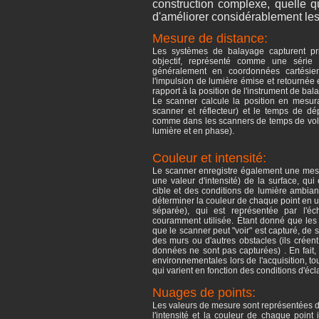
construction complexe, quelle que
d'améliorer considérablement les 
Mesure de distance:
Les systèmes de balayage capturent pri
objectif, représenté comme une série 
généralement en coordonnées cartésie
l'impulsion de lumière émise et retournée e
rapport à la position de l'instrument de bal
Le scanner calcule la position en mesura
scanner et réflecteur) et le temps de d
comme dans les scanners de temps de vol,
lumière et en phase).
Couleur et intensité:
Le scanner enregistre également une mesu
une valeur d'intensité) de la surface, qui
cible et des conditions de lumière ambian
déterminer la couleur de chaque point en u
séparée), qui est représentée par l'éc
couramment utilisée. Étant donné que les
que le scanner peut "voir" est capturé, de
des murs ou d'autres obstacles (ils crée
données ne sont pas capturées) . En fait,
environnementales lors de l'acquisition, t
qui varient en fonction des conditions d'écl
Nuages ​​de points:
Les valeurs de mesure sont représentées da
l'intensité et la couleur de chaque point