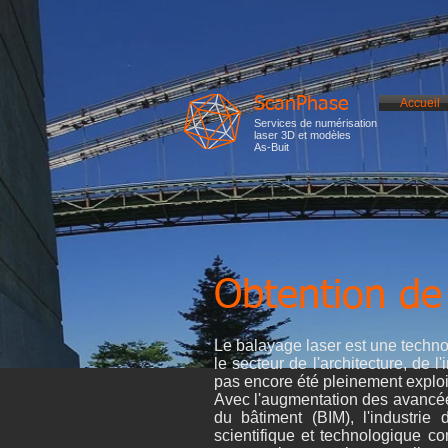
ScanPhase
Accueil
Services de numérisation
laser 3D et modèles
As-Buit
Obtention de
Le balayage laser est une techno
le secteur de l'architecture, de l
pas encore été pleinement exploité
Avec l'augmentation des avancée
du bâtiment (BIM), l'industrie 
scientifique et technologique c