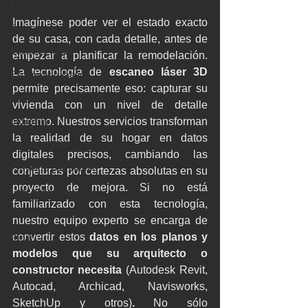
Pointcloud
Imagínese poder ver el estado exacto 
Barcelona
de su casa, con cada detalle, antes de 
Escaneo laser
empezar a planificar la remodelación. 
La tecnología de 
escaneo láser 3D 
Escaneado láser
permite precisamente eso: capturar su 
English
vivienda con un nivel de detalle 
Industria
extremo. Nuestros servicios transforman 
la realidad de su hogar en datos 
Proyecto BIM
digitales precisos, cambiando las 
Proyecto patrimonio
conjeturas por certezas absolutas en su 
proyecto de mejora. Si no está 
Lser scanning
familiarizado con esta tecnología, 
Yacht
nuestro equipo experto se encarga de 
convertir estos 
datos en los planos y 
Revit
modelos que su arquitecto o 
Archicad
constructor necesita 
(Autodesk Revit, 
Autocad, Archicad, Navisworks, 
SketchUp y otros)
.
 No sólo 