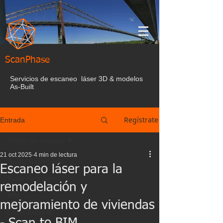
ScanPhase
Servicios de escaneo láser 3D & modelos
As-Built
Regístrate
Entrada
Todas las entrada
21 oct 2025
4 min de lectura
Todas las entrada
Escaneo láser para la
Nube de puntos
remodelación y
BIM
mejoramiento de viviendas
Laser Escaner