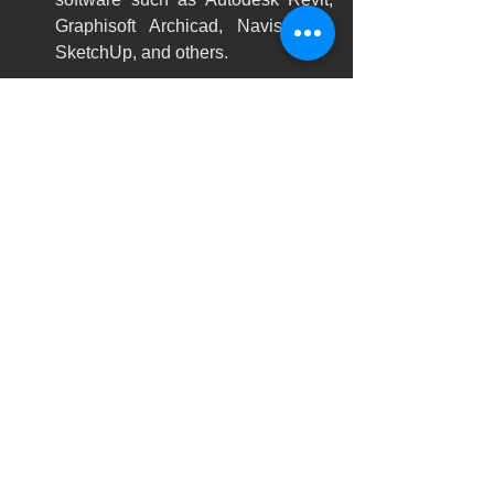
Graphisoft Archicad, Navisworks, 
SketchUp, and others.
What are your benefits?
Total Accuracy:
 Eliminates 
surprises. You'll know exactly if a 
wall is load-bearing or partition 
wall, where to run a new pipe, or if 
there's enough space for your new 
kitchen design.
Realistic Visualization: 
You'll be 
able to virtually "walk" through your 
remodeled home before a single 
brick is laid, making it easier to 
choose materials and layouts.
"As-Built" Documentation:
 Upon 
completion, we can rescan to 
create the final "as-built" drawings, 