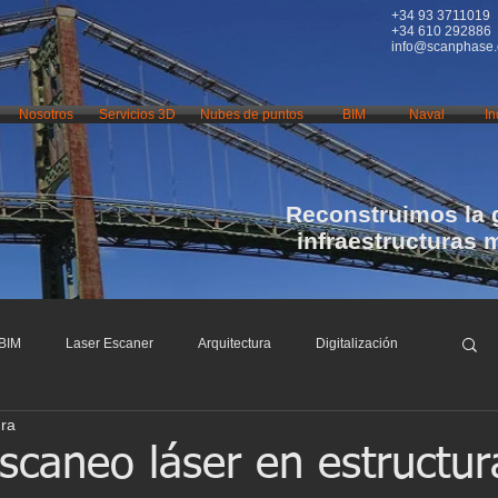
+34 93 3711019
+34 610 292886
info@scanphase
Nosotros
Servicios 3D
Nubes de puntos
BIM
Naval
In
Reconstruimos la 
infraestructuras 
BIM
Laser Escaner
Arquitectura
Digitalización
ura
nfraestructuras
Restauración
Conservación
scaneo láser en estructur