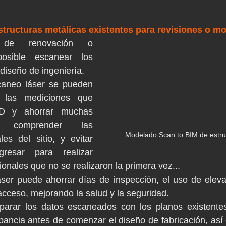
iería Inversa
BWTS
Naval scanning
structuras metálicas existentes para revisiones o mo
 de renovación o 
Barcelona
Escaneo laser
Escaneado láser
osible escanear los 
diseño de ingeniería.
caneo láser se pueden 
BIM
Proyecto patrimonio
Lser scanning
Yacht
 las mediciones que 
D y ahorrar muchas 
 comprender las 
Modelado Scan to BIM de estru
es del sitio, y evitar 
resar para realizar 
onales que no se realizaron la primera vez...
ser puede ahorrar días de inspección, el uso de eleva
 acceso, mejorando la salud y la seguridad.
parar los datos escaneados con los planos existente
pancia antes de comenzar el diseño de fabricación, así c