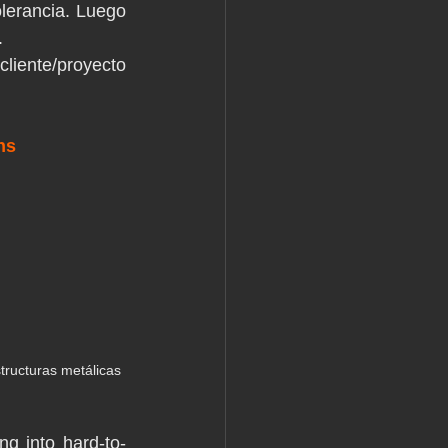
olerancia. Luego 
.
iente/proyecto 
ns
tructuras metálicas
ng into hard-to-