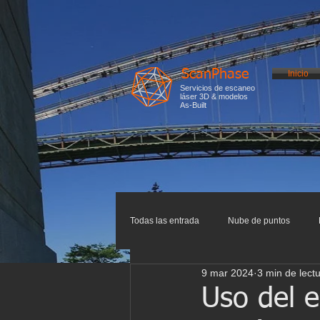
ScanPhase
Inicio
Servicios de escaneo
láser 3D & modelos
As-Built
Todas las entrada
Nube de puntos
9 mar 2024
3 min de lect
Impresión 3D
Escaneo 3D
I
Uso del e