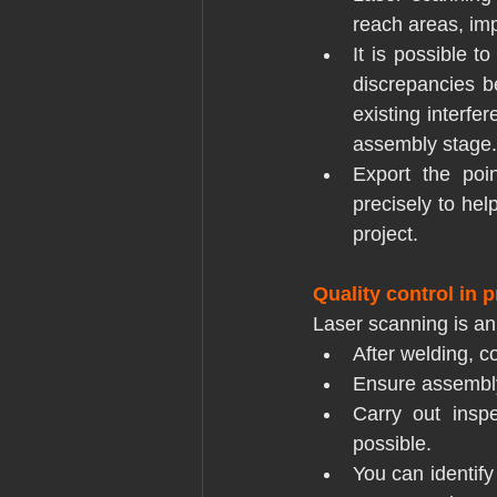
reach areas, imp
It is possible 
discrepancies be
existing interfer
assembly stage.
Export the poi
precisely to hel
project.
Quality control in 
Laser scanning is an
After welding, 
Ensure assembly 
Carry out insp
possible.
You can identify