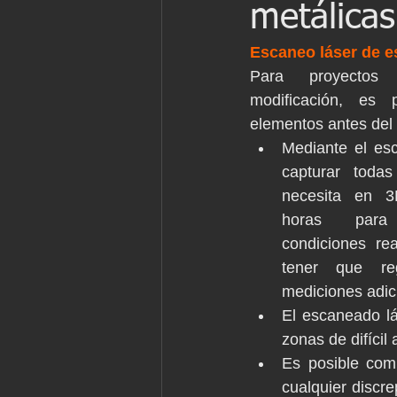
metálicas
Patrimonio
Ingenieria
Ingen
Escaneo láser de e
Para proyectos
Marine laser scanning
Pointcloud
modificación, es p
elementos antes del 
Mediante el es
English
Industria
Proyecto 
capturar todas
necesita en 3
horas para
Revit
Archicad
condiciones real
tener que reg
mediciones adici
El escaneado lá
zonas de difícil
Es posible com
cualquier discre