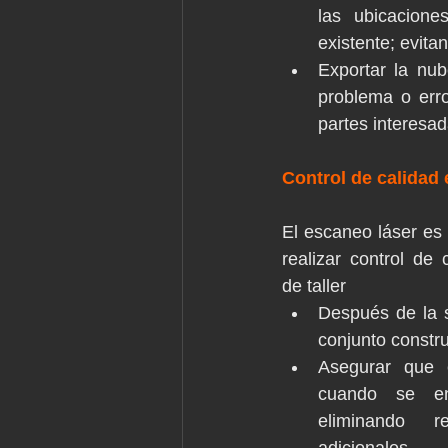
las ubicacione
existente; evit
Exportar la nu
problema o erro
partes interesad
Control de calidad
El escaneo láser es
realizar control de 
de taller
Después de la s
conjunto constr
Asegurar que e
cuando se ent
eliminando r