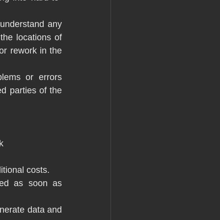
 understand any 
he locations of 
or rework in the 
lems or errors 
d parties of the 
k
tional costs.
ied as soon as 
nerate data and 