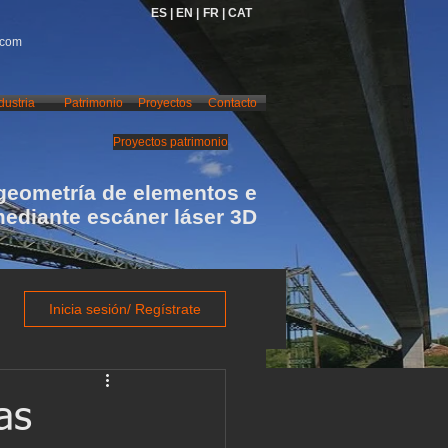
ES |
EN |
FR |
CAT
.com
dustria
Patrimonio
Proyectos
Contacto
Proyectos patrimonio
geometría de elementos e
mediante escáner láser 3D
Inicia sesión/ Regístrate
as