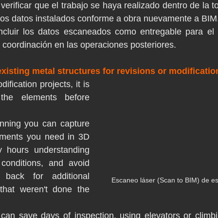
 verificar que el trabajo se haya realizado dentro de la t
los datos instalados conforme a obra nuevamente a BIM
cluir los datos escaneados como entregable para el cl
 coordinación en las operaciones posteriores.
xisting metal structures for revisions or modificatio
fication projects, it is 
the elements before 
nning you can capture 
ements you need in 3D 
hours understanding 
 conditions, and avoid 
back for additional 
Escaneo láser (Scan to BIM) de es
hat weren't done the 
can save days of inspection, using elevators or climbi