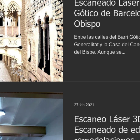
Escaneado Láser
ería Inversa
BWTS
Naval scanning
Gótico de Barcel
Obispo
Barcelona
Escaneo laser
Escaneado láser
Entre las calles del Barri Góti
Generalitat y la Casa del Ca
del Bisbe. Aunque se...
IM
Proyecto patrimonio
Lser scanning
Yacht
27 feb 2021
Escaneo Láser 3
Escaneado de edi