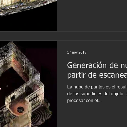
identificación de detalles que
la detección problemas. Esca
completos - Iglesia Saint-Pau
1877 como una iglesia de esti
inspirada en el eclecticismo de
arquitecto Bréhalais Paul Hé
17 nov 2018
Generación de n
partir de escane
La nube de puntos es el resu
de las superficies del objeto,
procesar con el...