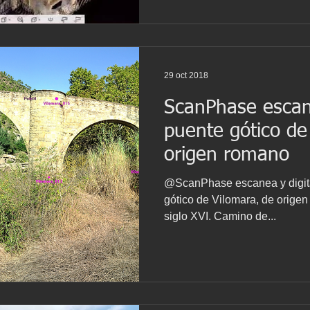
29 oct 2018
ScanPhase escane
puente gótico de
origen romano
@ScanPhase escanea y digital
gótico de Vilomara, de origen
siglo XVI. Camino de...