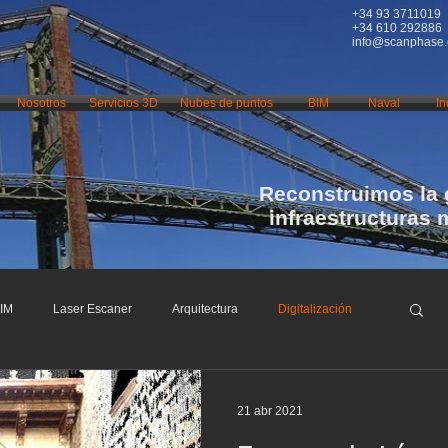
+34 93 3711019
+34 610 292886
info@scanphase
Nosotros
Servicios 3D
Nubes de puntos
BIM
Naval
In
Reconstruimos la 
infraestructuras 
IM
Laser Escaner
Arquitectura
Digitalización
fraestructuras
Restauración
Conservación
21 abr 2021