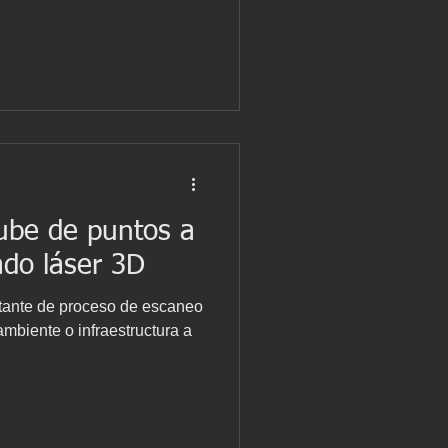
 no visibles en los planos y
neo 3D de edificios
l, Granville Diseñada en
lo románico-bizantino,
 finales del siglo XIX por el
neux: 66,66 m por
ube de puntos a
ado láser 3D
ltante de proceso de escaneo
 ambiente o infraestructura a