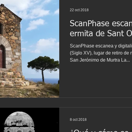
22 oct 2018
ScanPhase escane
ermita de Sant O
ScanPhase escanea y digitali
(Siglo XV), lugar de retiro d
San Jerónimo de Murtra La...
8 oct 2018