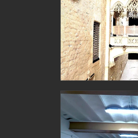
Patrimonio
Ingenieria
Ingeni
Marine laser scanning
Pointcloud
English
Industria
Proyecto B
Revit
Archicad