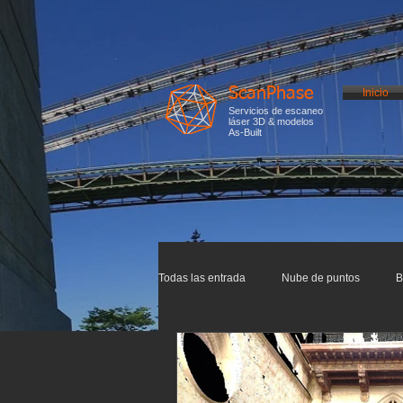
ScanPhase
Inicio
Servicios de escaneo
láser 3D & modelos
As-Built
Todas las entrada
Nube de puntos
B
Impresión 3D
Escaneo 3D
In