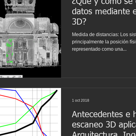
¿Qué y cómo se 
datos mediante e
3D?
Medida de distancias: Los si
principalmente la posición fís
representado como una...
1 oct 2018
Antecedentes e h
escaneo 3D aplic
Arquitectura, Ing