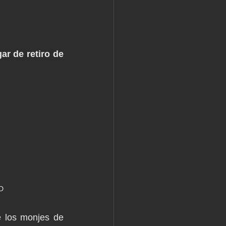
r de retiro de 
D
 los monjes de 