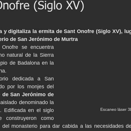
nofre (Siglo XV)
iería Inversa
BWTS
Naval scanning
Barcelona
Escaneo laser
Escaneado láser
 digitaliza la ermita de Sant Onofre (Siglo XV), luga
rio de San Jerónimo de Murtra
Onofre se encuentra 
BIM
Proyecto patrimonio
Lser scanning
Yacht
o natural de la Sierra 
ipio de Badalona en la 
na.
orio dedicada a San 
do por los monjes del 
 de San Jerónimo de 
 aislado denominado la 
Escaneo láser 3
 Edificada en el siglo 
 construyeron como 
 del monasterio para dar cabida a las necesidades de