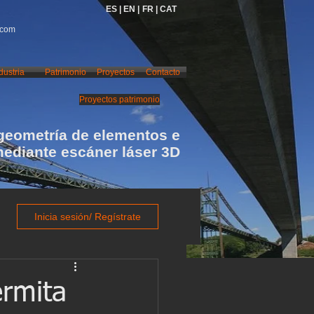
ES |
EN |
FR |
CAT
.com
dustria
Patrimonio
Proyectos
Contacto
Proyectos patrimonio
geometría de elementos e
mediante escáner láser 3D
Inicia sesión/ Regístrate
ermita