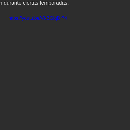
ón durante ciertas temporadas. 
https://youtu.be/Vl-BGIqDr74