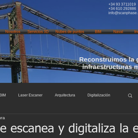
+34 93 3711019
+34 610 292886
info@scanphase
Nosotros
Servicios 3D
Nubes de puntos
BIM
Naval
In
Reconstruimos la 
infraestructuras 
BIM
Laser Escaner
Arquitectura
Digitalización
ura
nfraestructuras
Restauración
Conservación
 escanea y digitaliza la 