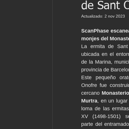
de Sant O
Patrimonio
Ingenieria
Ingen
Actualizado:
2 nov 2023
Marine laser scanning
Pointcloud
ScanPhase escanea y
monjes del Monaste
La ermita de Sant 
English
Industria
Proyecto 
ubicada en el entorn
de la Marina, munic
provincia de Barcelo
Revit
Archicad
Este pequeño orat
Onofre fue construi
cercano 
Monasterio
Murtra
, en un lugar
loma de las ermitas.
XV (1498-1501) se
parte del entramado