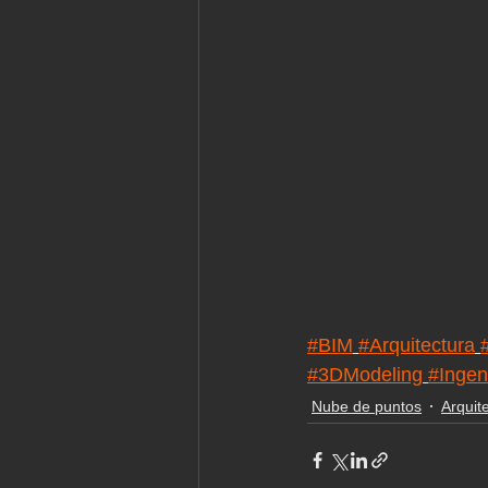
#BIM
#Arquitectura
#3DModeling
#Ingen
Nube de puntos
Arquit