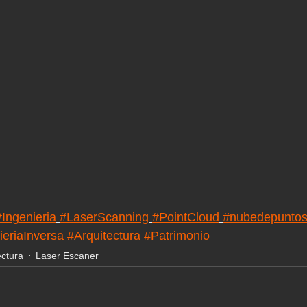
#Ingenieria
#LaserScanning
#PointCloud
#nubedepunto
ieriaInversa
#Arquitectura
#Patrimonio
ectura
Laser Escaner