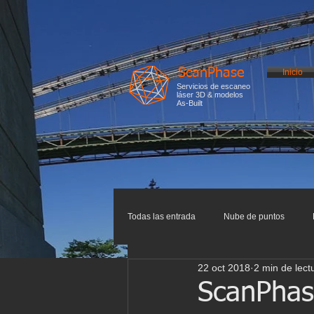
ScanPhase
Inicio
Servicios de escaneo
láser 3D & modelos
As-Built
Todas las entrada
Nube de puntos
22 oct 2018
2 min de lect
Impresión 3D
Escaneo 3D
I
ScanPhase