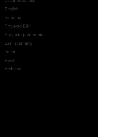
Escaneado láser
English
Industria
Proyecto BIM
Proyecto patrimonio
Lser scanning
Yacht
Revit
Archicad