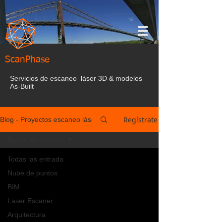
ScanPhase
Servicios de escaneo láser 3D & modelos
As-Built
Regístrate
Blog - Proyectos escaneo láser España
Todas las entrada
Todas las entrada
Nube de puntos
BIM
Laser Escaner
Arquitectura