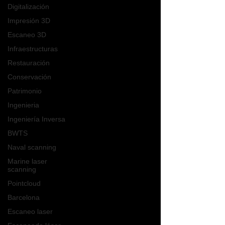
Digitalización
Impresión 3D
Escaneo 3D
Infraestructuras
Restauración
Conservación
Patrimonio
Ingenieria
Ingeniería Inversa
BWTS
Naval scanning
Marine laser
scanning
Pointcloud
Barcelona
Escaneo laser