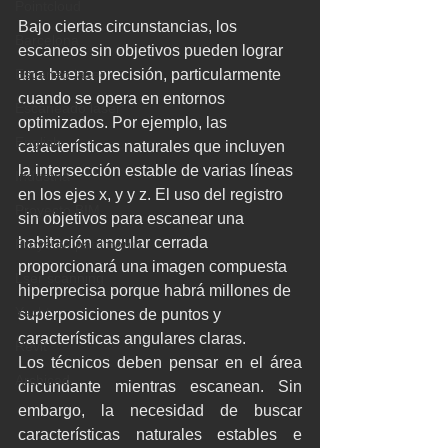
Pointcloud
Bajo ciertas circunstancias, los 
Barcelona
escaneos sin objetivos pueden lograr 
una buena precisión, particularmente 
Escaneo laser
cuando se opera en entornos 
Escaneado láser
optimizados. Por ejemplo, las 
English
características naturales que incluyen 
la intersección estable de varias líneas 
Industria
en los ejes x, y y z. El uso del registro 
Proyecto BIM
sin objetivos para escanear una 
habitación angular cerrada 
Proyecto patrimonio
proporcionará una imagen compuesta 
Lser scanning
hiperprecisa porque habrá millones de 
Yacht
superposiciones de puntos y 
características angulares claras.
Revit
Los técnicos deben pensar en el área 
Archicad
circundante mientras escanean. Sin 
embargo, la necesidad de buscar 
características naturales estables e 