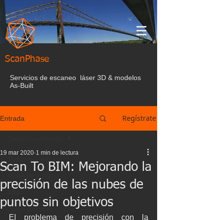
ScanPhase
Servicios de escaneo láser 3D & modelos
As-Built
Regístrate
Entrada
Todas las entrada
19 mar 2020
1 min de lectura
Todas las entrada
Scan To BIM: Mejorando la
Nube de puntos
precisión de las nubes de
BIM
puntos sin objetivos
Laser Escaner
El problema de precisión con la 