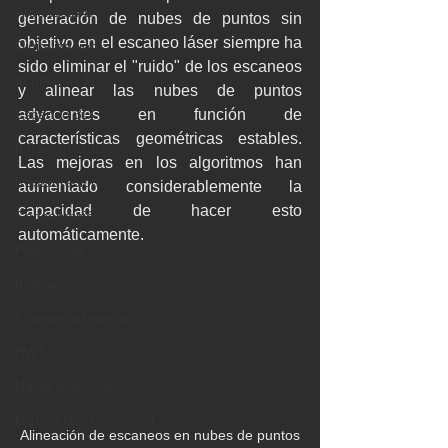
Arquitectura
generación de nubes de puntos sin 
objetivo en el escaneo láser siempre ha 
Digitalización
sido eliminar el "ruido" de los escaneos 
Impresión 3D
y alinear las nubes de puntos 
Escaneo 3D
adyacentes en función de 
características geométricas estables. 
Infraestructuras
Las mejoras en los algoritmos han 
Restauración
aumentado considerablemente la 
capacidad de hacer esto 
Conservación
automáticamente.
Patrimonio
Ingenieria
Ingeniería Inversa
BWTS
Naval scanning
Marine laser scanning
Alineación de escaneos en nubes de puntos