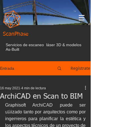
ScanPhase
Servicios de escaneo láser 3D & modelos
As-Built
Regístrate
Entrada
Todas las entrada
16 may 2021
4 min de lectura
Todas las entrada
ArchiCAD en Scan to BIM
Nube de puntos
Graphisoft ArchiCAD puede ser 
BIM
utilizado tanto por arquitectos como por 
ingenieros para planificar la estética y 
Laser Escaner
los aspectos técnicos de un proyecto de 