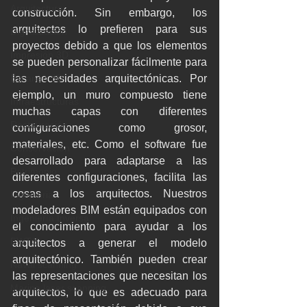
Arquitectura
construcción. Sin embargo, los 
arquitectos lo prefieren para sus 
Digitalización
proyectos debido a que los elementos 
Impresión 3D
se pueden personalizar fácilmente para 
Escaneo 3D
las necesidades arquitectónicas. Por 
ejemplo, un muro compuesto tiene 
Infraestructuras
muchas capas con diferentes 
Restauración
configuraciones como grosor, 
materiales, etc. Como el software fue 
Conservación
desarrollado para adaptarse a las 
Patrimonio
diferentes configuraciones, facilita las 
cosas a los arquitectos. Nuestros 
Ingenieria
modeladores BIM están equipados con 
Ingeniería Inversa
el conocimiento para ayudar a los 
BWTS
arquitectos a generar el modelo 
arquitectónico. También pueden crear 
Naval scanning
las representaciones que necesitan los 
Marine laser scanning
arquitectos, lo que es adecuado para 