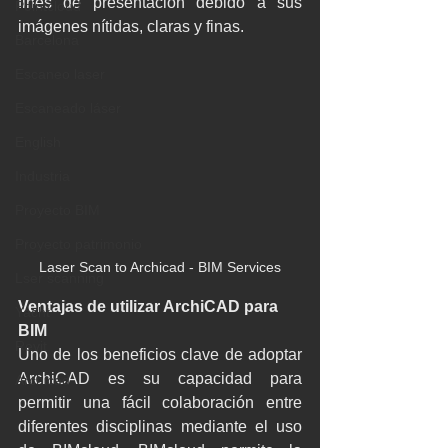
fines de presentación debido a sus 
Pointcloud
imágenes nítidas, claras y finas. 
Barcelona
Escaneo laser
Escaneado láser
English
Industria
Proyecto BIM
Proyecto patrimonio
Laser Scan to Archicad - BIM Services
Lser scanning
Ventajas de utilizar ArchiCAD para 
Yacht
BIM
Revit
Uno de los beneficios clave de adoptar 
ArchiCAD es su capacidad para 
Archicad
permitir una fácil colaboración entre 
diferentes disciplinas mediante el uso 