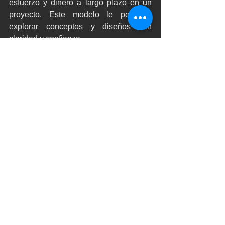
esfuerzo y dinero a largo plazo en un 
proyecto. Este modelo le permitirá 
explorar conceptos y diseños con 
claridad y confianza. 
Basándonos en nuestra experiencia 
ofrecemos nuestros servicios de 
escaneo a BIM a arquitectos, topógrafos 
y diseñadores. Como diseñadores, 
entendemos cómo se desarrollará y 
evolucionará el modelo BIM a lo largo 
del proyecto.
Nuestro procedimiento de trabajo para 
proporcionar un modelo BIM de 
ArchiCAD del edificio a partir de los 
datos de la nube de puntos: 
Captura de requisitos para 
comprender lo que busca lograr 
con un modelo BIM.