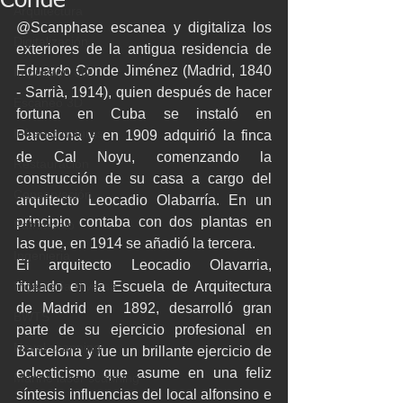
Conde
Arquitectura
@Scanphase escanea y digitaliza los 
Digitalización
exteriores de la antigua residencia de 
Eduardo Conde Jiménez (Madrid, 1840 
Impresión 3D
- Sarrià, 1914), quien después de hacer 
Escaneo 3D
fortuna en Cuba se instaló en 
Infraestructuras
Barcelona y en 1909 adquirió la finca 
de Cal Noyu, comenzando la 
Restauración
construcción de su casa a cargo del 
Conservación
arquitecto Leocadio Olabarría. En un 
principio contaba con dos plantas en 
Patrimonio
las que, en 1914 se añadió la tercera.
Ingenieria
El arquitecto Leocadio Olavarria, 
Ingeniería Inversa
titulado en la Escuela de Arquitectura 
de Madrid en 1892, desarrolló gran 
BWTS
parte de su ejercicio profesional en 
Naval scanning
Barcelona y fue un brillante ejercicio de 
eclecticismo que asume en una feliz 
Marine laser scanning
síntesis influencias del local alfonsino e 