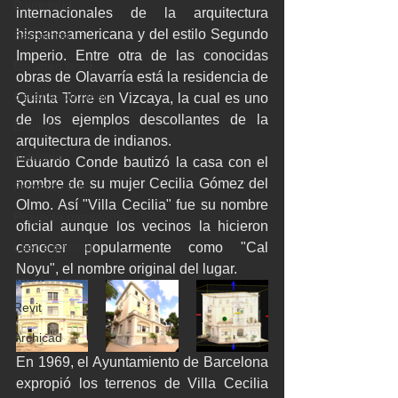
Pointcloud
internacionales de la arquitectura 
hispanoamericana y del estilo Segundo 
Barcelona
Imperio. Entre otra de las conocidas 
Escaneo laser
obras de Olavarría está la residencia de 
Escaneado láser
Quinta Torre en Vizcaya, la cual es uno 
de los ejemplos descollantes de la 
English
arquitectura de indianos.
Industria
Eduardo Conde bautizó la casa con el 
nombre de su mujer Cecilia Gómez del 
Proyecto BIM
Olmo. Así "Villa Cecilia" fue su nombre 
Proyecto patrimonio
oficial aunque los vecinos la hicieron 
Lser scanning
conocer popularmente como "Cal 
Noyu", el nombre original del lugar.
Yacht
Revit
Archicad
En 1969, el Ayuntamiento de Barcelona 
expropió los terrenos de Villa Cecilia 