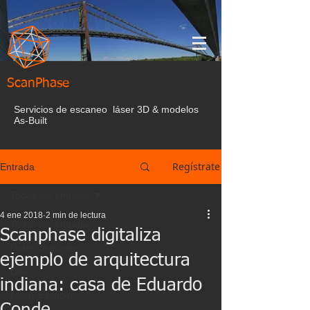
ScanPhase
Servicios de escaneo láser 3D & modelos
As-Built
Regístrate
Entrada
Todas las entrada
4 ene 2018
2 min de lectura
Todas las entrada
Scanphase digitaliza
Nube de puntos
ejemplo de arquitectura
BIM
indiana: casa de Eduardo
Laser Escaner