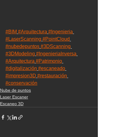
#BIM
#Arquitectura
#Ingenieria
#LaserScanning
#PointCloud
#nubedepuntos
#3DScanning
#3DModeling
#IngenieriaInversa
#Arquitectura
#Patrimonio
#digitalización
#escaneado
#impresion3D
#restauración
#conservación
Nube de puntos
Laser Escaner
Escaneo 3D