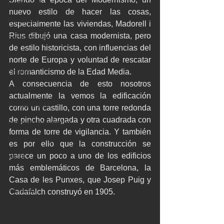
Pointcloud
nuevo estilo de hacer las cosas, 
Barcelona
especialmente las viviendas, Madorell i 
Rius dibujó una casa modernista, pero 
Escaneo laser
de estilo historicista, con influencias del 
Escaneado láser
norte de Europa y voluntad de rescatar 
English
el romanticismo de la Edad Media. 
A consecuencia de esto nosotros 
Industria
actualmente la vemos la edificación 
Proyecto BIM
como un castillo, con una torre redonda 
de pincho alargada y otra cuadrada con 
Proyecto patrimonio
forma de torre de vigilancia. Y también 
Lser scanning
es por ello que la construcción se 
parece un poco a uno de los edificios 
Yacht
más emblemáticos de Barcelona, ​​la 
Revit
Casa de les Punxes, que Josep Puig y 
Archicad
Cadafalch construyó en 1905. 