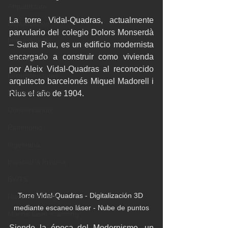
Arquitectura
La torre Vidal-Quadras, actualmente 
Digitalización
parvulario del colegio Dolors Monserdà 
Impresión 3D
– Santa Pau, es un edificio modernista 
encargado a construir como vivienda 
Escaneo 3D
por Aleix Vidal-Quadras al reconocido 
Infraestructuras
arquitecto barcelonés Miquel Madorell i 
Restauración
Rius el año de 1904. 
Conservación
Patrimonio
Ingenieria
Ingeniería Inversa
BWTS
Torre Vidal-Quadras - Digitalización 3D 
Naval scanning
mediante escaneo láser - Nube de puntos
Marine laser scanning
Siendo la época del Modernismo, un 