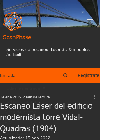
ScanPhase
Servicios de escaneo láser 3D & modelos
As-Built
Regístrate
Entrada
Todas las entrada
14 ene 2019
2 min de lectura
Todas las entrada
Escaneo Láser del edificio
Nube de puntos
modernista torre Vidal-
BIM
Quadras (1904)
Laser Escaner
Actualizado:
15 ago 2022