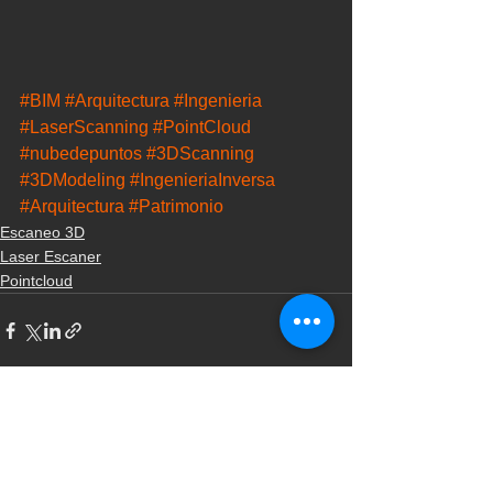
#BIM
#Arquitectura
#Ingenieria
#LaserScanning
#PointCloud
#nubedepuntos
#3DScanning
#3DModeling
#IngenieriaInversa
#Arquitectura
#Patrimonio
Escaneo 3D
Laser Escaner
Pointcloud
Ver todo
Entradas recientes