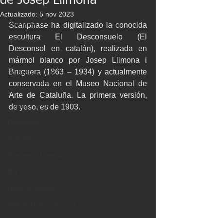
de Josep Llimona
Arquitectura
Actualizado:
5 nov 2023
Digitalización
Scanphase ha digitalizado la conocida 
escultura El Desconsuelo (El 
Impresión 3D
Desconsol en catalán), realizada en 
Escaneo 3D
mármol blanco por Josep Llimona i 
Bruguera (1863 – 1934) y actualmente 
Infraestructuras
conservada en el Museo Nacional de 
Restauración
Arte de Cataluña. La primera versión, 
Conservación
de yeso, es de 1903.
Patrimonio
Ingenieria
Ingeniería Inversa
BWTS
Naval scanning
Marine laser scanning