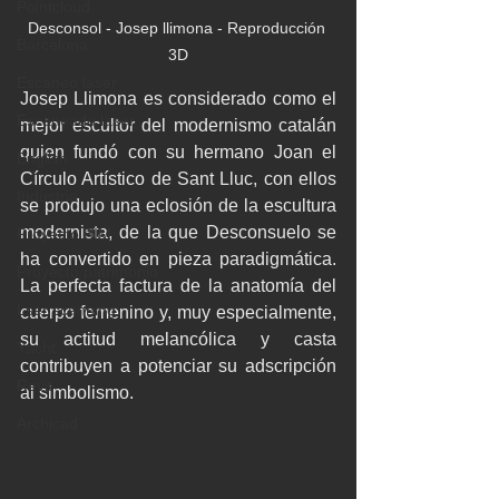
Pointcloud
Desconsol - Josep llimona - Reproducción 
Barcelona
3D
Escaneo laser
Josep Llimona es considerado como el 
Escaneado láser
mejor escultor del modernismo catalán 
quien fundó con su hermano Joan el 
English
Círculo Artístico de Sant Lluc, con ellos 
Industria
se produjo una eclosión de la escultura 
modernista, de la que Desconsuelo se 
Proyecto BIM
ha convertido en pieza paradigmática. 
Proyecto patrimonio
La perfecta factura de la anatomía del 
Lser scanning
cuerpo femenino y, muy especialmente, 
su actitud melancólica y casta 
Yacht
contribuyen a potenciar su adscripción 
Revit
al simbolismo.
Archicad