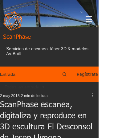
ScanPhase
Servicios de escaneo láser 3D & modelos
As-Built
Regístrate
Entrada
Todas las entrada
2 may 2018
2 min de lectura
Todas las entrada
ScanPhase escanea,
Nube de puntos
digitaliza y reproduce en
BIM
3D escultura El Desconsol
Laser Escaner