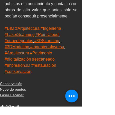
públicos el conocimiento y contacto con 
obras de alto valor que antes sólo se 
podían conseguir presencialmente. 
#BIM
#Arquitectura
#Ingenieria
#LaserScanning
#PointCloud
#nubedepuntos
#3DScanning
#3DModeling
#IngenieriaInversa
#Arquitectura
#Patrimonio
#digitalización
#escaneado
#impresion3D
#restauración
#conservación
Conservación
Nube de puntos
Laser Escaner