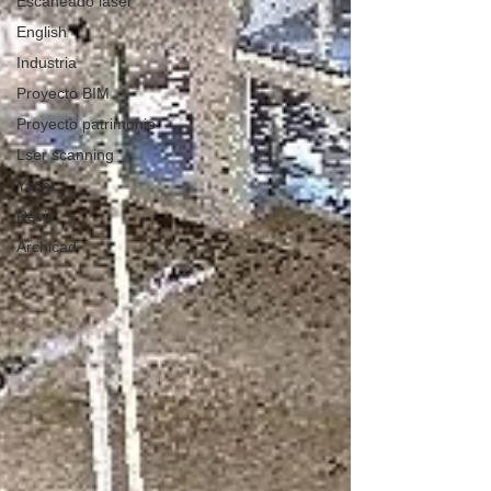
Escaneado láser
English
Industria
Proyecto BIM
Proyecto patrimonio
Lser scanning
Yacht
Revit
Archicad