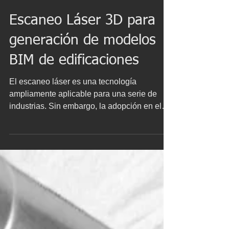
31 dic 2030
Escaneo Láser 3D para
generación de modelos
BIM de edificaciones
El escaneo láser es una tecnología
ampliamente aplicable para una serie de
industrias. Sin embargo, la adopción en el
sector de la arquitectura, ingeniería y
construcción es comparativamente incipiente
y aún no se han aprovechado plenamente
los beneficios potenciales durante la
ejecución de proyectos y para las
operaciones y el mantenimiento de los
activos existentes. Con el aumento de los
avances tecnológicos de escaneo láser 3D y
el BIM, la industria de la arquitectura, ing