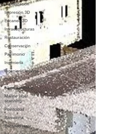
Digitalización
Impresión 3D
Escaneo 3D
Infraestructuras
Restauración
Conservación
Patrimonio
Ingenieria
Ingeniería Inversa
BWTS
Naval scanning
Marine laser
scanning
Pointcloud
Barcelona
Escaneo laser