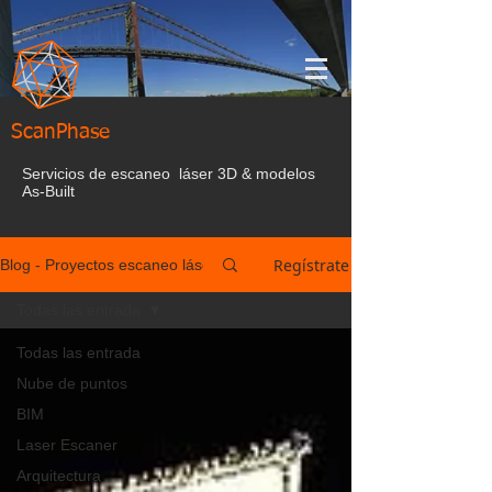
ScanPhase
Servicios de escaneo láser 3D & modelos
As-Built
Regístrate
Blog - Proyectos escaneo láser España
Todas las entrada
Todas las entrada
Nube de puntos
BIM
Laser Escaner
Arquitectura