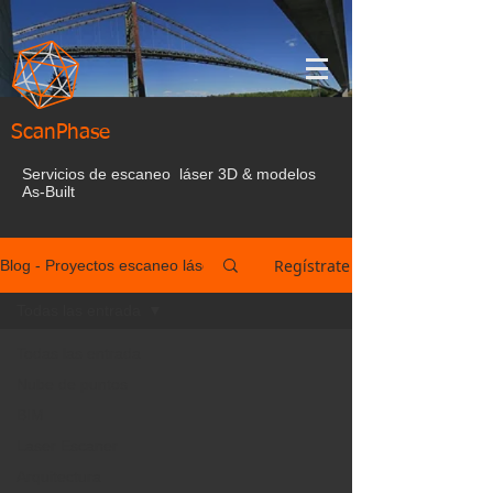
ScanPhase
Servicios de escaneo láser 3D & modelos
As-Built
Regístrate
Blog - Proyectos escaneo láser España
Todas las entrada
Todas las entrada
Nube de puntos
BIM
Laser Escaner
Arquitectura