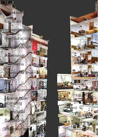
Digitalización
Impresión 3D
Escaneo 3D
Infraestructuras
Restauración
Conservación
Patrimonio
Ingenieria
Ingeniería Inversa
BWTS
Naval scanning
Marine laser
scanning
Pointcloud
Barcelona
Escaneo laser