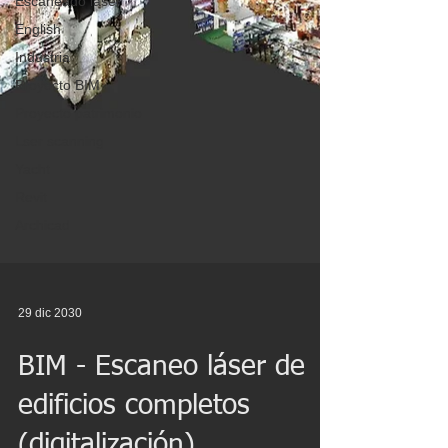
Escaneado láser
English
Industria
Proyecto BIM
Proyecto patrimonio
Lser scanning
Yacht
Revit
Archicad
29 dic 2030
BIM - Escaneo láser de
edificios completos