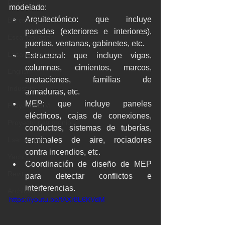
Pointcloud
modelado:
Arquitectónico: que incluye 
Barcelona
paredes (exteriores e interiores), 
Escaneo laser
puertas, ventanas, gabinetes, etc.
Escaneado láser
Estructural: que incluye vigas, 
columnas, cimientos, marcos, 
English
anotaciones, familias de 
Industria
armaduras, etc.
MEP: que incluye paneles 
Proyecto BIM
eléctricos, cajas de conexiones, 
Proyecto patrimonio
conductos, sistemas de tuberías, 
Lser scanning
terminales de aire, rociadores 
contra incendios, etc.
Yacht
Coordinación de diseño de MEP 
Revit
para detectar conflictos e 
interferencias.
Archicad
https://youtu.be/fAXr8L6KVdM