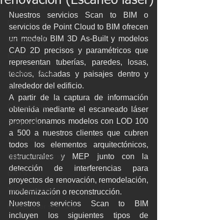
renovación (Escaneo láser)
Arquitectura
Nuestros servicios Scan to BIM o 
Digitalización
servicios de Point Cloud to BIM ofrecen 
un modelo BIM 3D As-Built y modelos 
Impresión 3D
CAD 2D precisos y paramétricos que 
Escaneo 3D
representan tuberías, paredes, losas, 
Infraestructuras
techos, fachadas y paisajes dentro y 
alrededor del edificio.
Restauración
A partir de la captura de información 
Conservación
obtenida mediante el escaneado láser 
proporcionamos modelos con LOD 100 
Patrimonio
a 500 a nuestros clientes que cubren 
Ingenieria
todos los elementos arquitectónicos, 
Ingeniería Inversa
estructurales y MEP junto con la 
detección de interferencias para 
BWTS
proyectos de renovación, remodelación, 
Naval scanning
modernización o reconstrucción.
Nuestros servicios Scan to BIM 
Marine laser scanning
incluyen los siguientes tipos de 