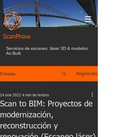
ScanPhase
Servicios de escaneo láser 3D & modelos
As-Built
Regístrate
Entrada
Todas las entrada
14 ene 2022
4 min de lectura
Todas las entrada
Scan to BIM: Proyectos de
Nube de puntos
modernización,
BIM
reconstrucción y
Laser Escaner