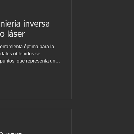
niería inversa
o láser
erramienta óptima para la
s datos obtenidos se
puntos, que representa una
eto escaneado. Esto facilita
ales, permitiendo detectar
ajustes entre piezas.