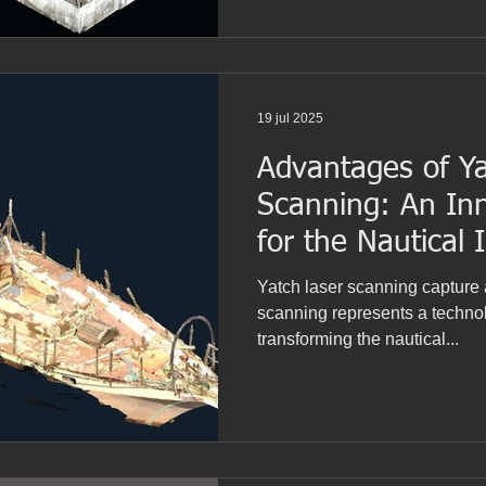
desinstalación de equipos obs
nueva maquinaria. Un caso pa
las plantas de ensamblaje, 
modificaciones anuales para a
19 jul 2025
Advantages of Ya
Scanning: An Inn
for the Nautical 
Yatch laser scanning capture 
scanning represents a technol
transforming the nautical...