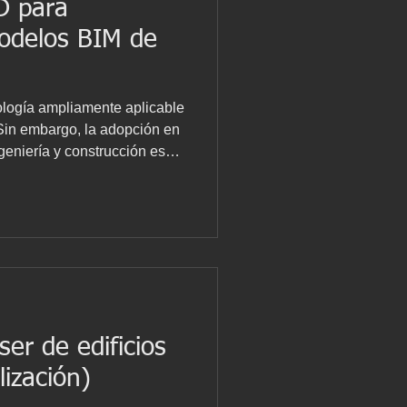
D para
odelos BIM de
ología ampliamente aplicable
 Sin embargo, la adopción en
ngeniería y construcción es
y aún no se han
eneficios potenciales
ctos y para las operaciones
ivos existentes. Con el
ológicos de escaneo láser
 arquitectura, ing
er de edificios
lización)