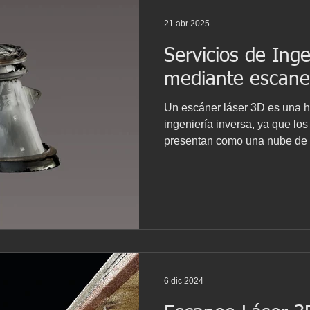
21 abr 2025
Servicios de Inge
mediante escane
Un escáner láser 3D es una h
ingeniería inversa, ya que lo
presentan como una nube de 
imagen tridimensional del obj
la creación de conjuntos virtu
superposiciones y comprobar 
6 dic 2024