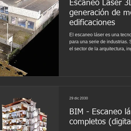
Escaneo Láser 3
ería Inversa
BWTS
Naval scanning
generación de m
edificaciones
Barcelona
Escaneo laser
Escaneado láser
El escaneo láser es una tecn
para una serie de industrias.
el sector de la arquitectura, i
IM
Proyecto patrimonio
Lser scanning
Yacht
comparativamente incipiente 
aprovechado plenamente los b
durante la ejecución de proye
y el mantenimiento de los act
aumento de los avances tecn
3D y el BIM, la industria de la
29 dic 2030
BIM - Escaneo lás
completos (digita