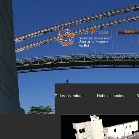
ScanPhase
Inicio
Servicios de escaneo
láser 3D & modelos
As-Built
Todas las entrada
Nube de puntos
B
Impresión 3D
Escaneo 3D
In