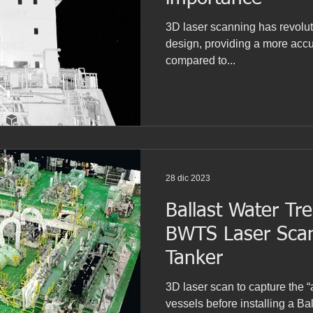
3D laser scanning has revolut
design, providing a more accu
compared to...
28 dic 2023
Ballast Water T
BWTS Laser Scanning on LPG
Tanker
3D laser scan to capture the “a
vessels before installing a B