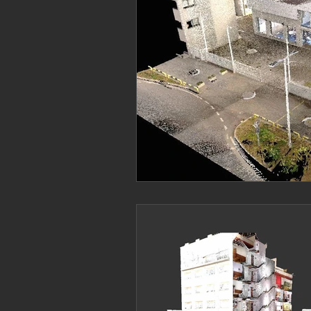
Patrimonio
Ingenieria
Ingeni
Marine laser scanning
Pointcloud
English
Industria
Proyecto B
Revit
Archicad