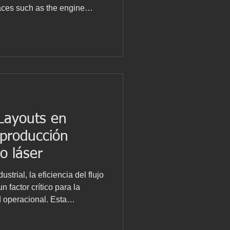
aces such as the engine
laser scanners —typically
at emit millions of laser
 distances and produce a
 cloud of the existing
ser scanning for retrofits
he primary objectiv
Layouts en
 producción
o láser
trial, la eficiencia del flujo
 factor crítico para la
d operacional. Esta
uración continua de los
 relocalización de activos, la