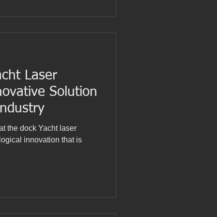
oletos y la integración de
radigmático lo constituyen
que implementan
daptarse a los r
cht Laser
ovative Solution
Industry
at the dock Yacht laser
ogical innovation that is