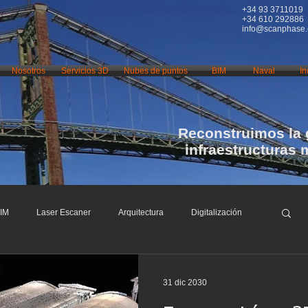
+34 93 3711019
+34 610 292886
info@scanphase
Nosotros
Servicios 3D
Nubes de puntos
BIM
Naval
In
Reconstruimos la 
infraestructuras 
IM
Laser Escaner
Arquitectura
Digitalización
fraestructuras
Restauración
Conservación
31 dic 2030