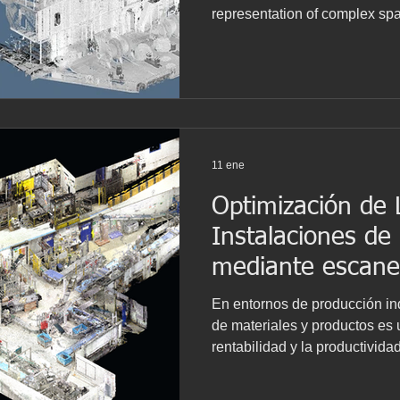
representation of complex sp
room. It relies on terrestrial 
based on LiDAR technology—th
pulses per second to measure
dense three-dimensional point
environment. Container ship la
From a technical standpoint, t
11 ene
Optimización de 
Instalaciones de
mediante escane
En entornos de producción indus
de materiales y productos es un
rentabilidad y la productivida
necesidad impulsa la reconfig
layouts de planta, mediante la