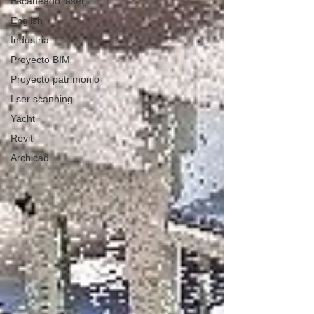
Escaneado láser
English
Industria
Proyecto BIM
Proyecto patrimonio
Lser scanning
Yacht
Revit
Archicad