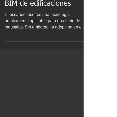
BIM de edificaciones
El escaneo láser es una tecnología
ampliamente aplicable para una serie de
industrias. Sin embargo, la adopción en el
sector de la arquitectura, ingeniería y
construcción es comparativamente incipiente
y aún no se han aprovechado plenamente
los beneficios potenciales durante la
ejecución de proyectos y para las
operaciones y el mantenimiento de los
activos existentes. Con el aumento de los
avances tecnológicos de escaneo láser 3D y
el BIM, la industria de la arquitectura, ing