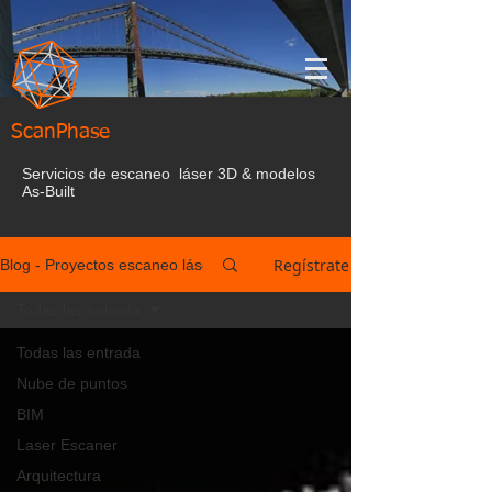
ScanPhase
Servicios de escaneo láser 3D & modelos
As-Built
Regístrate
Blog - Proyectos escaneo láser España
Todas las entrada
Todas las entrada
Nube de puntos
BIM
Laser Escaner
Arquitectura