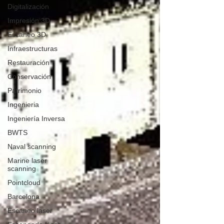
Digitalización
Impresión 3D
Escaneo 3D
Infraestructuras
Restauración
Conservación
Patrimonio
Ingenieria
Ingeniería Inversa
BWTS
Naval scanning
Marine laser
scanning
Pointcloud
Barcelona
Escaneo laser