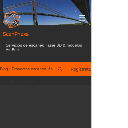
ScanPhase
Servicios de escaneo láser 3D & modelos
As-Built
Regístrate
Blog - Proyectos escaneo láser España
Todas las entrada
Todas las entrada
Nube de puntos
BIM
Laser Escaner
Arquitectura