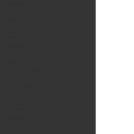
Digitalización
Impresión 3D
Escaneo 3D
Infraestructuras
Restauración
Conservación
Patrimonio
Ingenieria
Ingeniería Inversa
BWTS
Naval scanning
Marine laser
scanning
Pointcloud
Barcelona
Escaneo laser