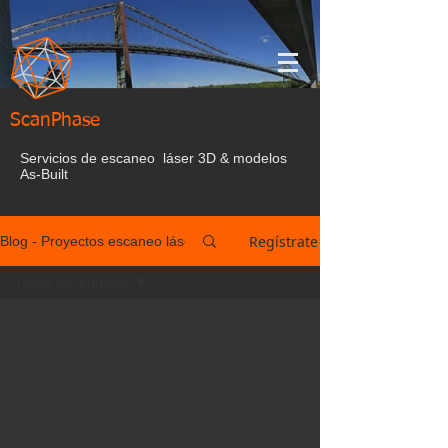
ScanPhase
Servicios de escaneo láser 3D & modelos
As-Built
Regístrate
Blog - Proyectos escaneo láser España
Todas las entrada
Todas las entrada
Nube de puntos
BIM
Laser Escaner
Arquitectura