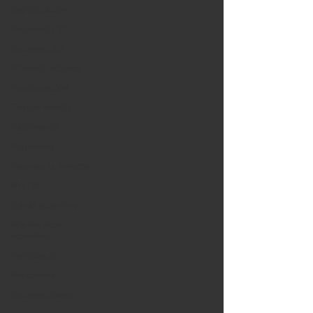
Digitalización
Impresión 3D
Escaneo 3D
Infraestructuras
Restauración
Conservación
Patrimonio
Ingenieria
Ingeniería Inversa
BWTS
Naval scanning
Marine laser
scanning
Pointcloud
Barcelona
Escaneo laser