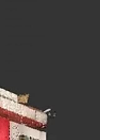
Escaneado láser
English
Industria
Proyecto BIM
Proyecto patrimonio
Lser scanning
Yacht
Revit
Archicad