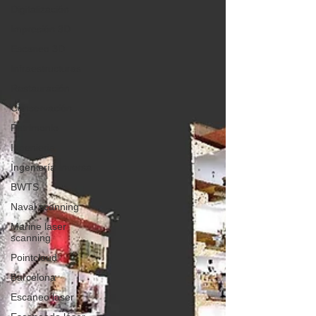
Digitalización
Impresión 3D
Escaneo 3D
Infraestructuras
Restauración
Conservación
Patrimonio
Ingenieria
Ingeniería Inversa
BWTS
Naval scanning
Marine laser
scanning
Pointcloud
Barcelona
Escaneo laser