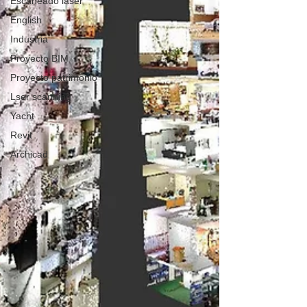
Escaneado láser
English
Industria
Proyecto BIM
Proyecto patrimonio
Lser scanning
Yacht
Revit
Archicad