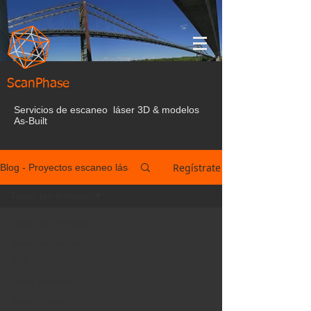
ScanPhase
Servicios de escaneo láser 3D & modelos
As-Built
Regístrate
Blog - Proyectos escaneo láser España
Todas las entrada
Todas las entrada
Nube de puntos
BIM
Laser Escaner
Arquitectura