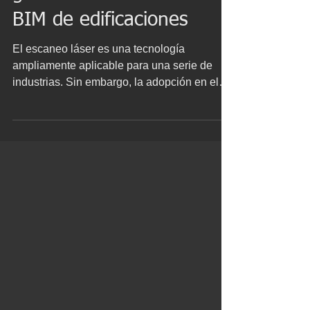
generación de modelos
BIM de edificaciones
El escaneo láser es una tecnología
ampliamente aplicable para una serie de
industrias. Sin embargo, la adopción en el
sector de la arquitectura, ingeniería y
construcción es comparativamente incipiente
y aún no se han aprovechado plenamente
los beneficios potenciales durante la
ejecución de proyectos y para las
operaciones y el mantenimiento de los
activos existentes. Con el aumento de los
avances tecnológicos de escaneo láser 3D y
el BIM, la industria de la arquitectura, ing