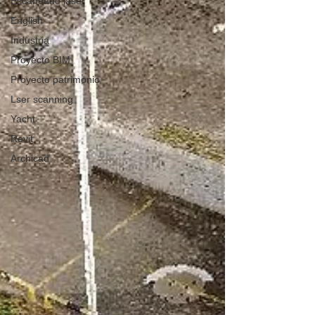
Escaneado láser
English
Industria
Proyecto BIM
Proyecto patrimonio
Lser scanning
Yacht
Revit
Archicad