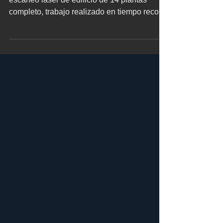
Encantados con nuestro último proyecto de
escaneo láser de edificio de 14 plantas
completo, trabajo realizado en tiempo record
de cinco...