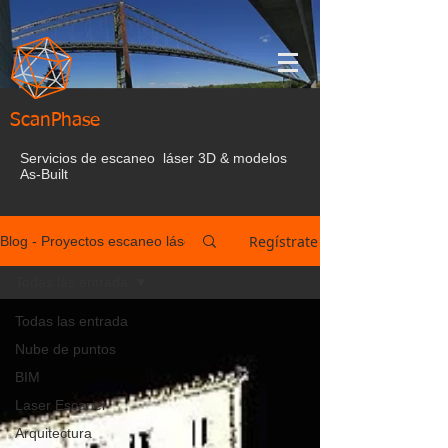
ScanPhase
Servicios de escaneo láser 3D & modelos
As-Built
Regístrate
Blog - Proyectos escaneo láser España
Todas las entrada
Todas las entrada
Nube de puntos
BIM
Laser Escaner
Arquitectura