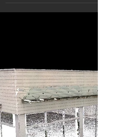
submarino S51
Proceso de escaneo láser y digitalización 3D
del submarino S51, en donde mostramos la
captura de superficies mediante escáner
láser, el...