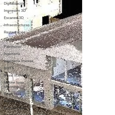
Digitalización
Impresión 3D
Escaneo 3D
Infraestructuras
Restauración
Conservación
Patrimonio
Ingenieria
Ingeniería Inversa
BWTS
Naval scanning
Marine laser
scanning
Pointcloud
Barcelona
Escaneo laser